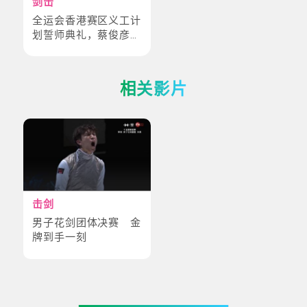
剑击
全运会香港赛区义工计
划誓师典礼，蔡俊彦献
唱打气
相关影片
击剑
男子花剑团体决赛 金
牌到手一刻