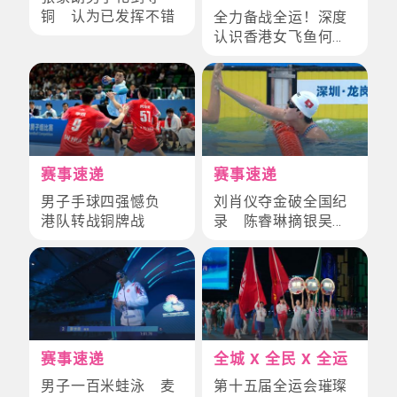
铜 认为已发挥不错
全力备战全运！深度
认识香港女飞鱼何诗
蓓
赛事速递
赛事速递
男子手球四强憾负
刘肖仪夺金破全国纪
港队转战铜牌战
录 陈睿琳摘银吴卓
恩添铜
赛事速递
全城 X 全民 X 全运
男子一百米蛙泳 麦
第十五届全运会璀璨