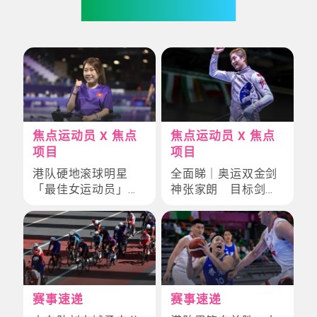
你也可能喜欢
焦点运动员 X 焦点
焦点运动员 X 焦点
项目
项目
港队硬地滚球明星
全面睇｜奥运双金剑
「最佳女运动员」何
神张家朗 目标剑指
宛淇
全运会金牌
赛事速递
赛事速递