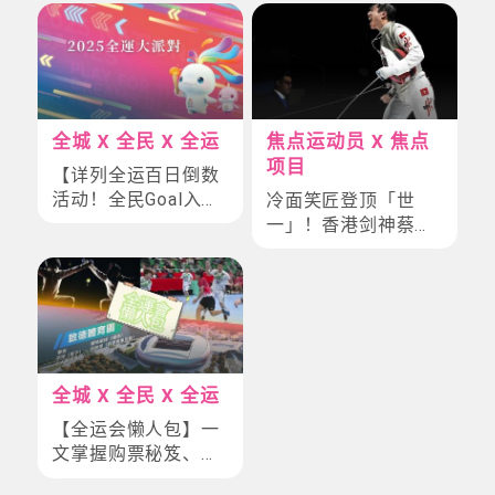
全城 X 全民 X 全运
焦点运动员 X 焦点
项目
【详列全运百日倒数
活动！全民Goal入运
冷面笑匠登顶「世
动圈，你，就是主
一」！香港剑神蔡俊
角！】
彦的传奇三连冠 全
运冲金之路
全城 X 全民 X 全运
【全运会懒人包】一
文掌握购票秘笈、跨
境交通、焦点赛事