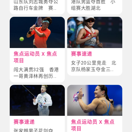
山东队刘志城勇夺公
港队男篮夺首胜 小
路自行车金牌 赛事
组赛大胜湖北
飞驰港珠澳大桥
焦点运动员 X 焦点
赛事速递
项目
女子20公里竞走 北
京队杨家玉夺金三连
闯大满贯32强 香港
冠
一哥黄泽林再创历
史 网球生涯全面睇
赛事速递
焦点运动员 X 焦点
项目
张家朗男子花剑夺