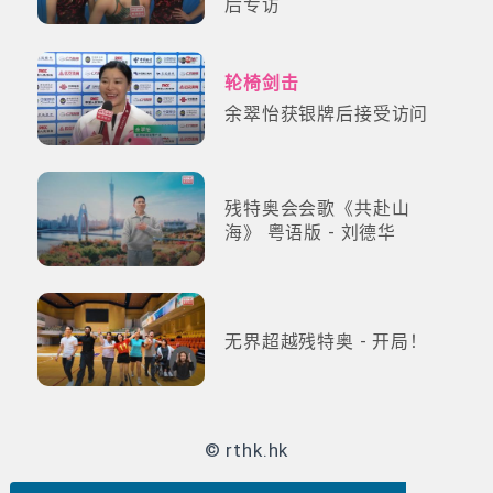
后专访
轮椅剑击
余翠怡获银牌后接受访问
残特奥会会歌《共赴山
海》 粤语版 - 刘德华
无界超越残特奥 - 开局！
© rthk.hk