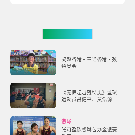
更多影片
凝聚香港 - 童话香港 - 残
特奥会
《无界超越残特奥》篮球
运动员吕健平、莫浩源
游泳
张可盈陈睿琳包办金银赛