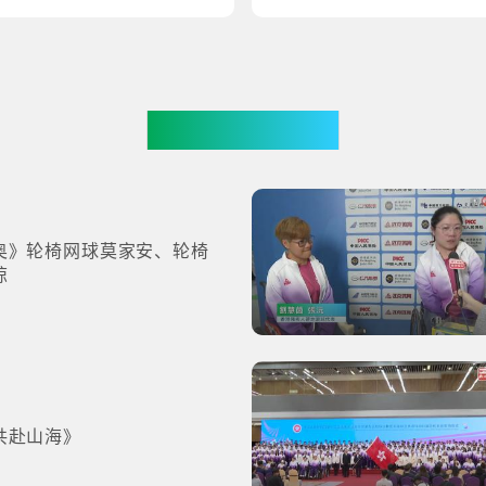
更多影片
奥》轮椅网球莫家安、轮椅
琼
共赴山海》