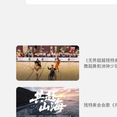
《无界超越残特
舞蹈黄和洲钟少
残特奥会会歌《