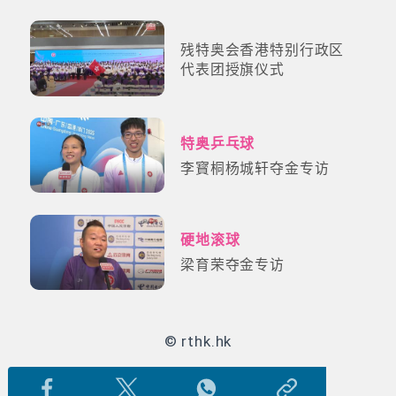
残特奥会香港特别行政区
代表团授旗仪式
特奥乒乓球
李寳桐杨城轩夺金专访
硬地滚球
梁育荣夺金专访
© rthk.hk