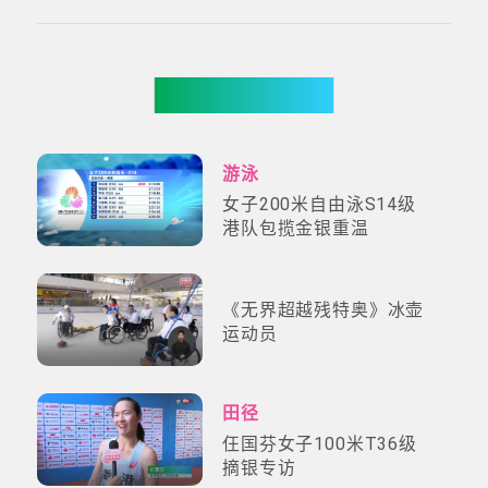
更多影片
游泳
女子200米自由泳S14级
港队包揽金银重温
《无界超越残特奥》冰壶
运动员
田径
仼国芬女子100米T36级
摘银专访