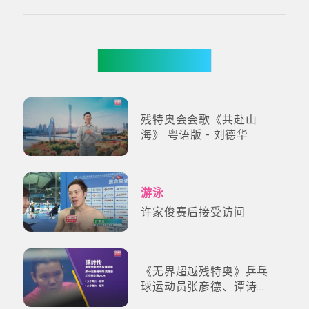
更多影片
残特奥会会歌《共赴山
海》 粤语版 - 刘德华
游泳
许家俊赛后接受访问
《无界超越残特奥》乒乓
球运动员张彦德、谭诗
伶、杨城轩