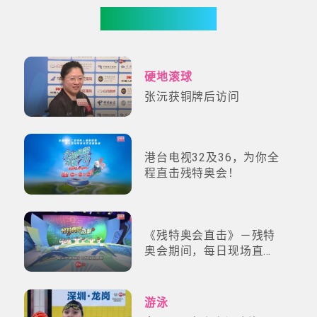
更多影片
硬地滚球
张沅获铜牌后访问
港台电视32及36，为你全
程直击残特奥会！
《残特奥会直击》－残特
奥会期间，每日现场直
击！
游泳