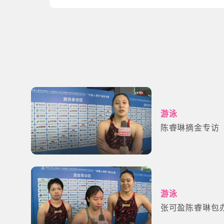
游泳
陈睿琳摘金专访
游泳
张可盈陈睿琳包