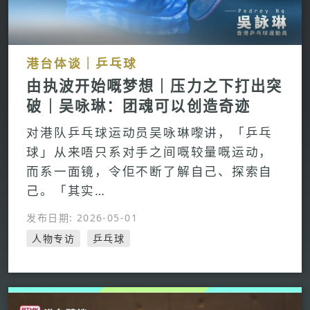
港台体谈｜乒乓球
由执波开始嘅梦想｜压力之下打出突
破｜吴咏琳：团魂可以创造奇迹
对港队乒乓球运动员吴咏琳嚟讲，「乒乓
球」从来唔只系对手之间嘅较量嘅运动，
而系一面镜，令佢不断了解自己、探索自
己。「其实…
发布日期: 2026-05-01
人物专访
乒乓球