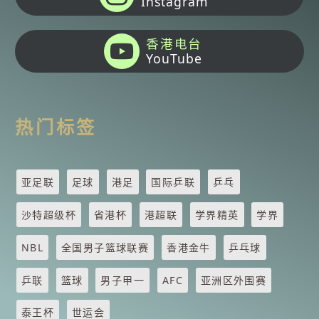
Instagram
香港电台
YouTube
热门标签
亚足联
足球
港足
国际乒联
乒乓
沙特超级杯
省港杯
港超联
学界精英
学界
NBL
全国男子篮球联赛
香港金牛
乒乓球
乒联
篮球
男子甲一
AFC
亚洲区外围赛
泰王杯
世运会