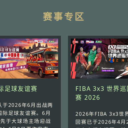
赛事专区
际足球友谊赛
FIBA 3x3 世界
赛 2026
队于2026年6月出战两
国际足球友谊赛。6月
2026年FIBA 3x3
日先于大球场主场迎战
回赛已于2026年4月