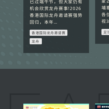
蒙
已过端午节，但大家仍有
埔
机会欣赏龙舟赛事!2026
各
香港国际龙舟邀请赛强势
视
回归，本年…
足
香港国际龙舟邀请赛
龙舟