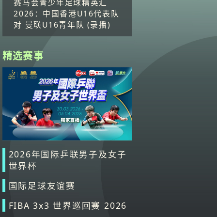
赛马会青少年足球精英汇
t
2026：中国香港U16代表队
对 曼联U16青年队 (录播)
精选赛事
2026年国际乒联男子及女子
世界杯
国际足球友谊赛
FIBA 3x3 世界巡回赛 2026