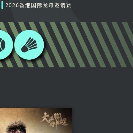
2026香港国际龙舟邀请赛