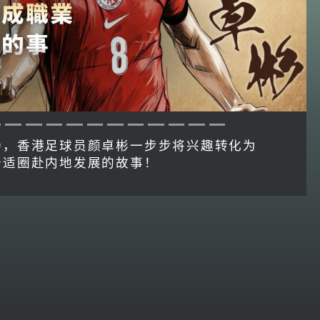
Nex
动上得到的成就，不单单是她个人的荣耀，