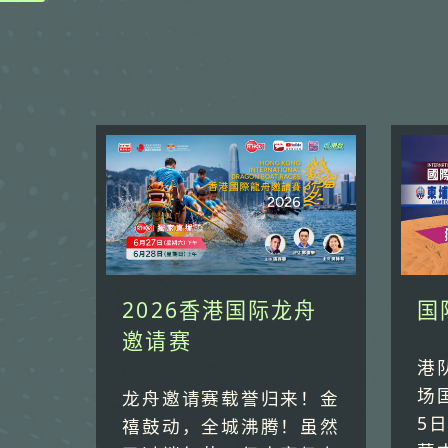
2026香港国际龙舟
国
邀请赛
港
场
龙舟邀请赛载誉归来！金
5
禧鼓动，全城沸腾！虽然