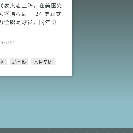
代表杰志上阵。在美国完
大学课程后， 24 岁正式
为全职足球员，同年协
…
26-7-31
球
顔卓彬
人物专访