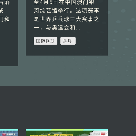
后落
至4月5日在中国澳门银
月展
成
河综艺馆举行。这项赛事
NB
门和
是世界乒乓球三大赛事之
新加
一，与奥运会和…
NB
国际乒联
乒乓
NBL
香港