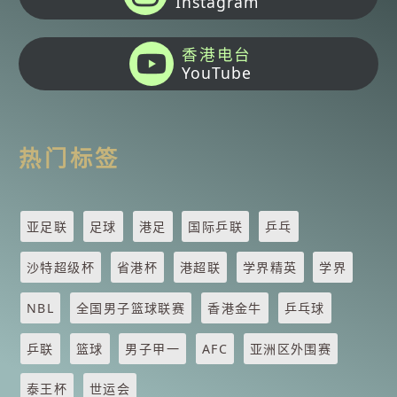
Instagram
香港电台
YouTube
热门标签
亚足联
足球
港足
国际乒联
乒乓
沙特超级杯
省港杯
港超联
学界精英
学界
NBL
全国男子篮球联赛
香港金牛
乒乓球
乒联
篮球
男子甲一
AFC
亚洲区外围赛
泰王杯
世运会