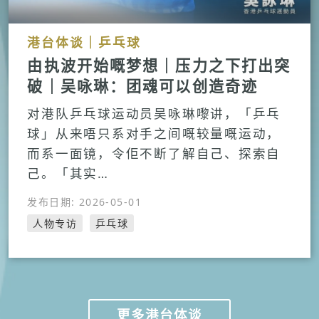
港台体谈｜乒乓球
由执波开始嘅梦想｜压力之下打出突
破｜吴咏琳：团魂可以创造奇迹
对港队乒乓球运动员吴咏琳嚟讲，「乒乓
球」从来唔只系对手之间嘅较量嘅运动，
而系一面镜，令佢不断了解自己、探索自
己。「其实…
发布日期: 2026-05-01
人物专访
乒乓球
更多港台体谈