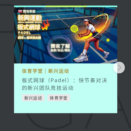
体育学堂｜新兴运动
板式网球（Padel）：快节奏对决
的新兴团队竞技运动
新兴运动
体育学堂