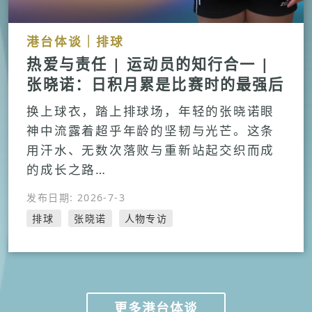
港台体谈｜排球
热爱与责任 | 运动员的知行合一 |
张晓诺：日积月累是比赛时的最强后
盾
换上球衣，踏上排球场，年轻的张晓诺眼
神中流露着超乎年龄的坚韧与光芒。这条
用汗水、无数次落败与重新站起交织而成
的成长之路…
发布日期: 2026-7-3
排球
张晓诺
人物专访
更多港台体谈