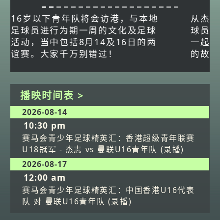
从杰志青年军到踏入中超赛场，香港足
球员颜卓彬一步步将兴趣转化为职业。
一起了解他毅然跳出舒适圈赴内地发展
的故事！
播映时间表 >
2026-08-14
10:30 pm
赛马会青少年足球精英汇：香港超级青年联赛
U18冠军 - 杰志 vs 曼联U16青年队 (录播)
2026-08-17
12:00 am
赛马会青少年足球精英汇：中国香港U16代表
队 对 曼联U16青年队 (录播)