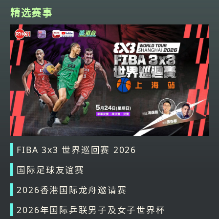
精选赛事
FIBA 3x3 世界巡回赛 2026
国际足球友谊赛
2026香港国际龙舟邀请赛
2026年国际乒联男子及女子世界杯