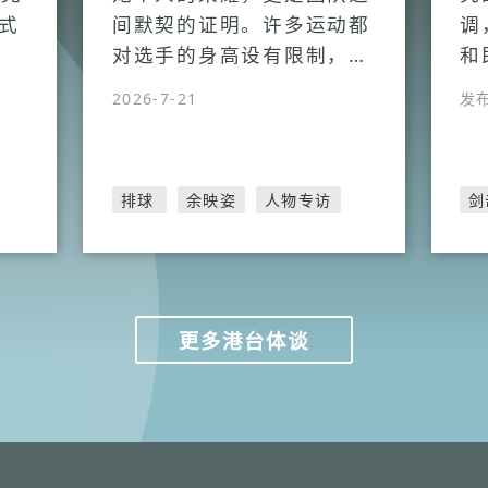
正式
间默契的证明。许多运动都
调
协
对选手的身高设有限制，…
和
2026-7-21
发布
排球
余映姿
人物专访
剑
更多港台体谈