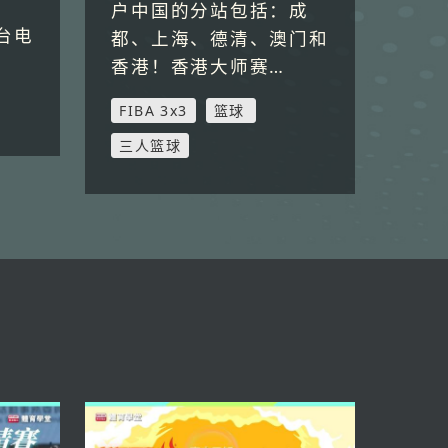
户中国的分站包括：成
河综
台电
都、上海、德清、澳门和
是世
香港！香港大师赛…
一，
FIBA 3x3
篮球
国际
三人篮球