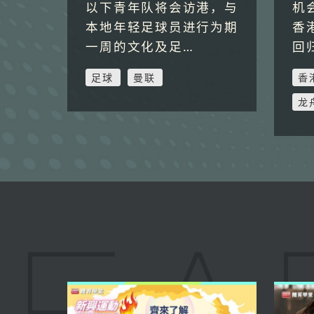
以下青年队将会访港，与
机
本地年轻足球员进行为期
香
一周的文化及足…
回
足球
曼联
香
龙