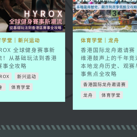
育学堂｜新兴运动
体育学堂｜龙舟
YROX 全球健身赛事新
香港国际龙舟邀请赛 
流！从基础玩法到香港
维港鼓声上的千年竞
赛事全攻略
本地龙舟历史、观赛
事焦点全攻略
ROX
新兴运动
香港国际龙舟邀请赛
身
体育学堂
龙舟
体育学堂