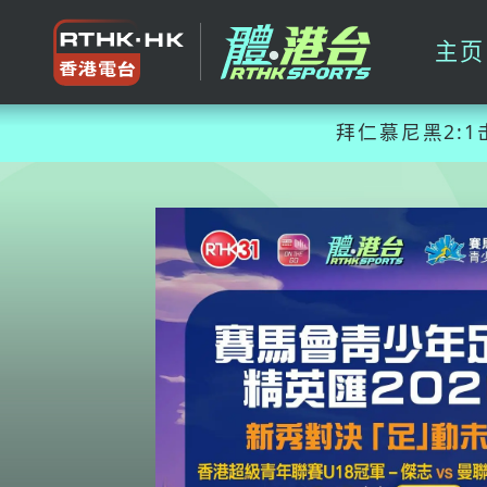
主页
拜仁慕尼黑2: