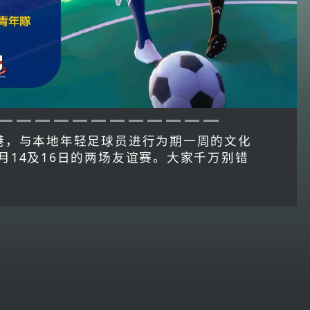
Nex
场，香港足球员颜卓彬一步步将兴趣转化为
舒适圈赴内地发展的故事！