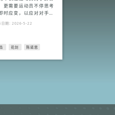
，更需要运动员不停思考
即时应变，以应对对手…
日期: 2026-5-22
击
花剑
陈诺思