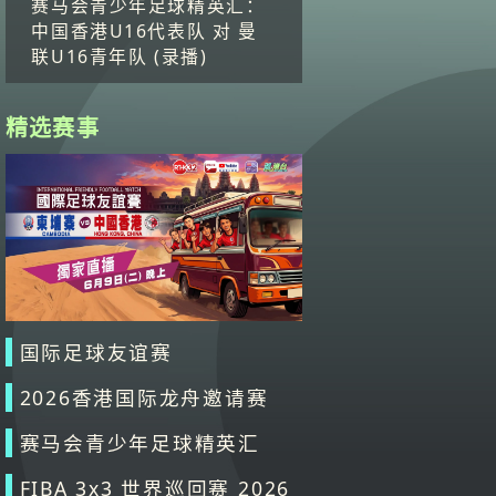
赛马会青少年足球精英汇：
t
中国香港U16代表队 对 曼
联U16青年队 (录播)
精选赛事
国际足球友谊赛
2026香港国际龙舟邀请赛
赛马会青少年足球精英汇
FIBA 3x3 世界巡回赛 2026