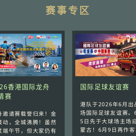
赛事专区
026香港国际龙舟
国际足球友谊赛
请赛
港队于2026年6月出
场国际足球友谊赛。
舟邀请赛载誉归来！金
5日先于大球场主场
鼓动，全城沸腾！虽然
蒙古！6月9日再作客
过端午节，但大家仍有