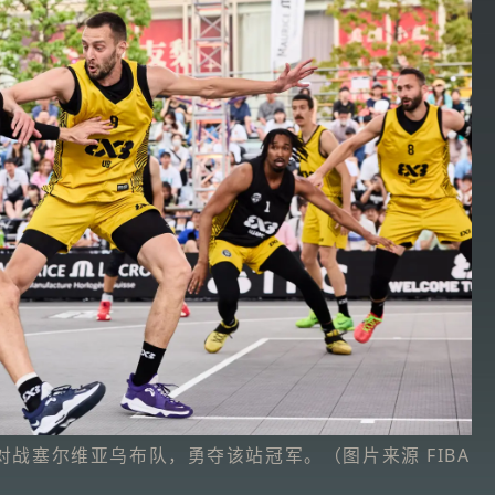
战塞尔维亚乌布队，勇夺该站冠军。（图片来源 FIBA