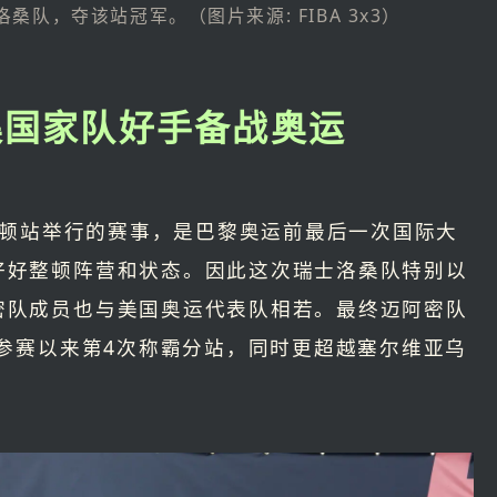
队，夺该站冠军。（图片来源: FIBA 3x3）
集国家队好手备战奥运
德蒙顿站举行的赛事，是巴黎奥运前最后一次国际大
好好整顿阵营和状态。因此这次瑞士洛桑队特别以
密队成员也与美国奥运代表队相若。最终迈阿密队
年参赛以来第4次称霸分站，同时更超越塞尔维亚乌