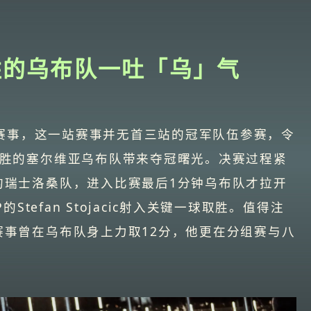
胜的乌布队一吐「乌」气
都站赛事，这一站赛事并无首三站的冠军队伍参赛，令
一胜的塞尔维亚乌布队带来夺冠曙光。决赛过程紧
的瑞士洛桑队，进入比赛最后1分钟乌布队才拉开
的Stefan Stojacic射入关键一球取胜。值得注
赛事曾在乌布队身上力取12分，他更在分组赛与八