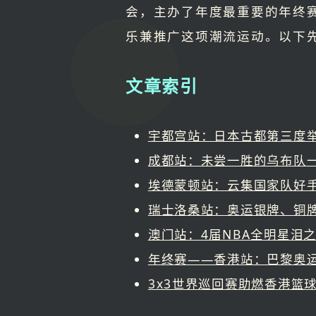
会，主办了年度最重要的年终赛，
乐兼推广这项潮流运动。以下先
文章索引
宇都宫站：日本古都第三度
成都站：未尝一胜的乌布队
埃德蒙顿站：云集国家队好
瑞士洛桑站：奥运银牌、铜
澳门站：4届NBA全明星泪
年终赛——香港站：巴黎奥
3x3世界巡回赛助燃香港篮