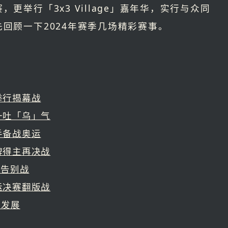
更举行「3x3 Village」嘉年华，实行与众同
回顾一下2024年赛季几场精彩赛事。
举行揭幕战
一吐「乌」气
手备战奥运
牌得主再决战
之告别战
运决赛翻版战
球发展