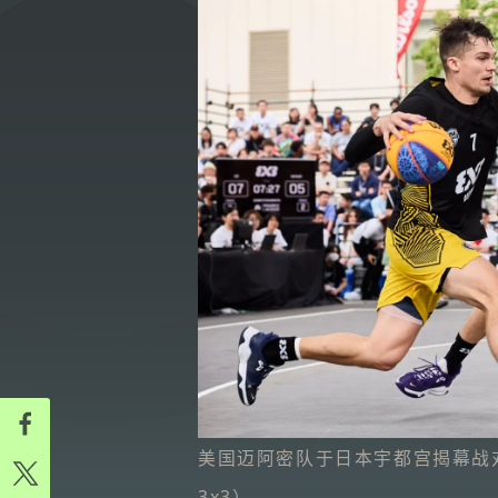
美国迈阿密队于日本宇都宫揭幕战对
3x3）