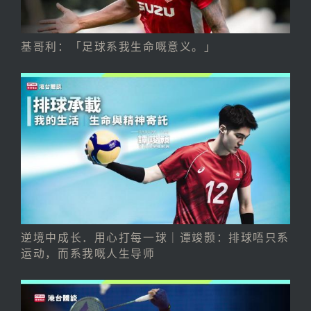
基哥利：「足球系我生命嘅意义。」
逆境中成长．用心打每一球｜谭竣颢：排球唔只系
运动，而系我嘅人生导师