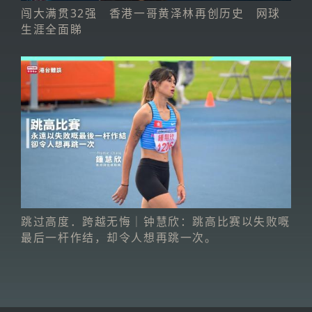
闯大满贯32强 香港一哥黄泽林再创历史 网球
生涯全面睇
跳过高度．跨越无悔｜钟慧欣：跳高比赛以失败嘅
最后一杆作结，却令人想再跳一次。