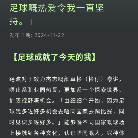
足球嘅热爱令我一直坚
持。」
发布日期: 2024-11-22
【足球成就了今天的我】
踢波对于效力杰志嘅颜卓彬（彬仔）嚟讲，
唔止系职业同热爱，更加系一个探索世界、
扩阔视野嘅机会。「由细细个开始，因为足
球我多咗好多机会去唔同国家去踢比赛，同
时见识多咗好多。」能够喺不同国家嘅球场
上接触到各种文化，认识唔同嘅人，呢种体