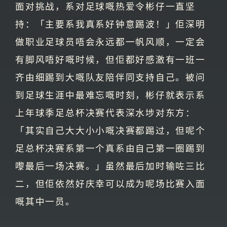
面对挑战，系对足球嘅热爱令彬仔一直坚
持：「主要系我真系好钟意踢波！」佢深明
做职业足球员唔会永远都一帆风顺，一定会
有脚风唔好嘅时候，但佢都好感激有一班一
齐由细踢到大嘅队友陪伴同支持自己。被问
到足球生涯中最难忘嘅时刻，彬仔就表示系
上年球季足总杯决赛代表深水埗对东方：
「其实自己大大小小嘅决赛都踢过，但呢个
足总杯决赛系第一个真系由自己第一圈踢到
嚟最后一场决赛。」虽然最后加时输咗三比
二，但佢依然好庆幸可以成为呢场比赛入面
嘅其中一员。