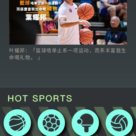
叶耀邦：「篮球唔单止系一项运动，而系丰富我生
命嘅礼物。 」