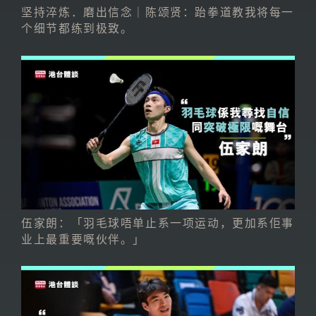
坚持淬炼．磨出信念｜陈颂贤：跆拳道教我将每一
个细节都练到极致。
伍家朗：「羽毛球唔单止系一项运动，更加系佢事
业上最重要嘅伙伴。」