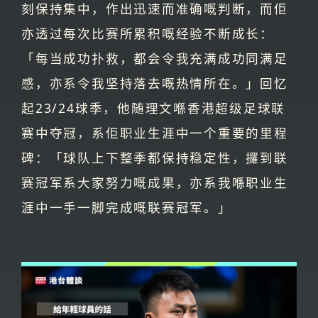
刻保持集中，作出迅速而准确嘅判断，而佢
亦透过每次比赛所累积嘅经验不断成长：
「每当成功扑救，都会令我充满成功同满足
感，亦系令我坚持落去嘅热情所在。」回忆
起23/24球季，他随理文喺香港超级足球联
赛中夺冠，系佢职业生涯中一个重要的里程
碑：「球队上下整季都保持稳定性，攞到联
赛冠军系大家努力嘅成果，亦系我喺职业生
涯中一手一脚完成嘅联赛冠军。」