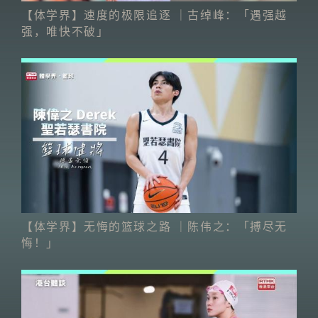
【体学界】速度的极限追逐 ｜古绰峰：「遇强越
强，唯快不破」
【体学界】无悔的篮球之路 ｜陈伟之：「搏尽无
悔！」