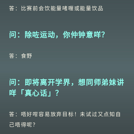
答：比赛前会饮能量啫喱或能量饮品
问：除咗运动，你仲钟意咩？
答：食野
问：即将离开学界，想同师弟妹讲
咩「真心话」？
答：唔好咁容易放弃目标！未试过又点知自
己唔得呢？