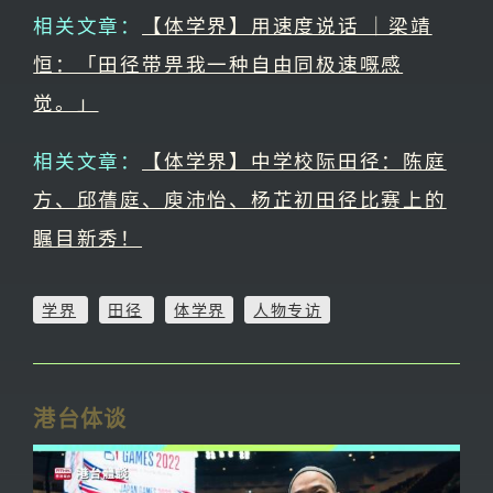
相关文章：
【体学界】用速度说话 ｜梁靖
恒：「田径带畀我一种自由同极速嘅感
觉。」
相关文章：
【体学界】中学校际田径：陈庭
方、邱蒨庭、庾沛怡、杨芷初田径比赛上的
瞩目新秀！
学界
田径
体学界
人物专访
港台体谈