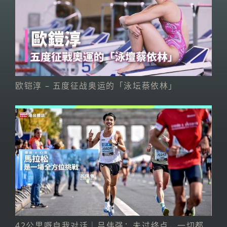
欧铠淳 – 五度征战奥运的「泳坛蔡依林」
42公里嘅自我对话｜吕伟强：未过终点，一切都