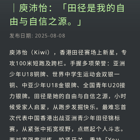
｜庾沛怡：「田径是我的自
由与自信之源。」
发布日期: 2025-08-08
庾沛怡（Kiwi），香港田径赛场上新星，专
攻100米短跑及跨栏。手握多项荣誉：亚洲
少年U18铜牌、世界中学生运动会双银一
铜、中亚少年U18金银牌、全国青年U20接
力银牌。田径是她的自由与自信之源，小时
候受家人启蒙，从跑步发掘快乐。最难忘首
次代表中国香港出战亚洲青少年田径锦标
赛，从紧张中拓宽视野，点燃起个人斗志。
面对高强度训练，咬紧牙关，秉持「You