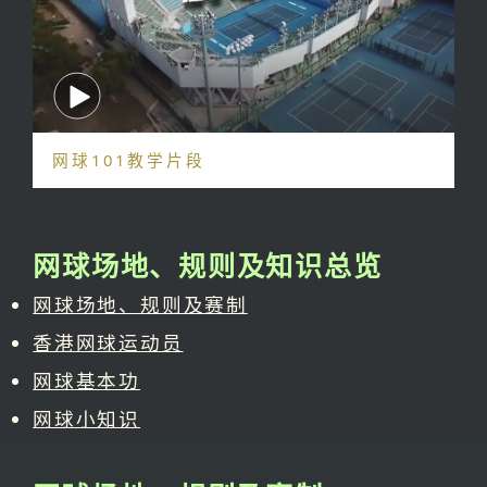
网球101教学片段
网球场地、规则及知识总览
网球场地、规则及赛制
香港网球运动员
网球基本功
网球小知识