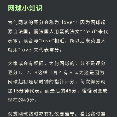
网球小知识
为何网球的零分会称为"love"？因为网球起
源自法国，而法国人用蛋的法文"l'œuf"来代
表零，读音与"love"相近，所以后来英国人
就用"love"来代表零分。
大家或会有疑问，为何网球的计分不是逐分
逐分1、2、3这样计算？有人认为这是因为
网球起初是以时钟的指针计分，每次得分就
加15分钟代表。而最后的45分，慢慢演变成
现在的40分。
观赏网球赛时亦有礼仪要遵守。看比赛时需