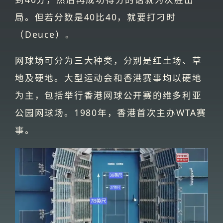
局。但若分数是40比40，就要打刁时
（Deuce）。
网球场可分为三大种类，分别是红土场、草
地及硬地。大型运动会和香港赛事均以硬地
为主，包括举行香港网球公开赛的维多利亚
公园网球场。1980年，香港首次主办WTA赛
事。