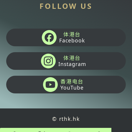
FOLLOW US
体港台
Facebook
体港台
Instagram
香港电台
YouTube
© rthk.hk