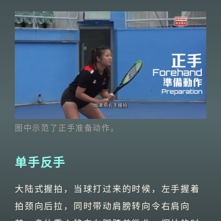
图中示范了正手准备动作。
单手反手
大陆式握拍，当球打过来的时候，左手握着
拍颈向后拉，同时带动肩膀转向令右肩向