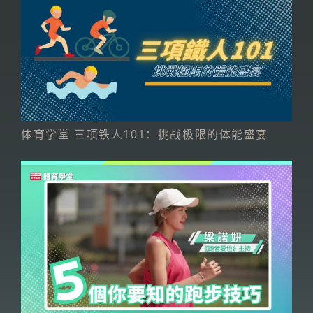
体育学堂 三项铁人101：挑战极限的体能盛宴