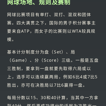
网球场地、规则及赛制
网球比赛项目有单打、双打、混双和团体
赛。四大满贯之下，国际的男子积分赛事主
要来自ATP，而女子的比赛则以WTA较具规
模。
基本计分制度分为盘（Set）、局
（Game）、分（Score）三级。一般是五盘
三胜制，要拿到一盘就要先取得六局或以
上，选手可以连续赢两局，例如6比4或7比5
胜出，亦可在决胜局以7比6赢得一盘。
每局分数以15、30和40计算，当其中一方拿
到40分，然后再成功得分的话就为次胜出一