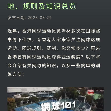
地、规则及知识总览
发布日期: 2025-08-29
近年，香港网球运动员黄泽林多次在国际赛
事创下佳绩，令香港人愈来愈关注网球这项
运动。网球规则、赛制，你又知多少？原来
香港曾有网球运动员夺得亚运奖牌？以下将
会介绍有关网球的知识，以及一些简单的训
练方法！