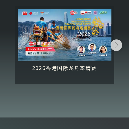
2026香港国际龙舟邀请赛