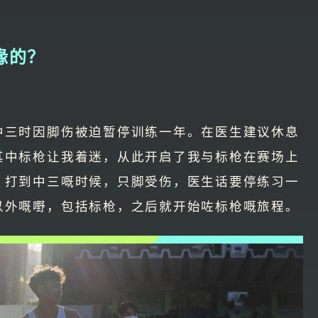
缘的？
中三时因脚伤被迫暂停训练一年。在医生建议休息
其中标枪让我着迷，从此开启了我与标枪在赛场上
，打到中三嘅时候，只脚受伤，医生话要停练习一
以外嘅嘢，包括标枪，之后就开始咗标枪嘅旅程。