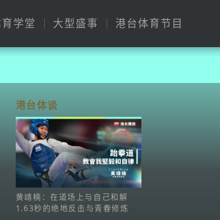
体育学堂
大型盛事
港台体育节目
港台体谈
黄靖楠：在道场上与自己和解
1.63秒的绝地反击与青春修炼