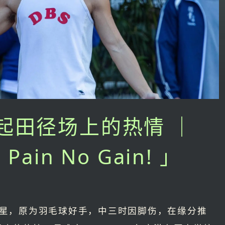
起田径场上的热情 ｜
ain No Gain! 」
界田径新星，原为羽毛球好手，中三时因脚伤，在缘分推