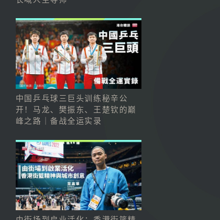
中国乒乓球三巨头训练秘辛公
开！马龙、樊振东、王楚钦的巅
峰之路｜备战全运实录
由街场到启业活化：香港街篮精