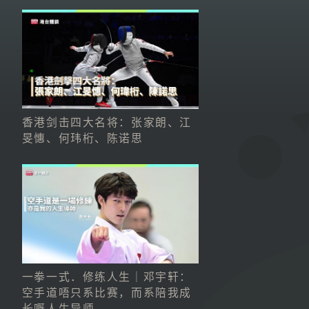
香港剑击四大名将：张家朗、江
旻憓、何玮桁、陈诺思
一拳一式．修练人生｜邓宇轩：
空手道唔只系比赛，而系陪我成
长嘅人生导师