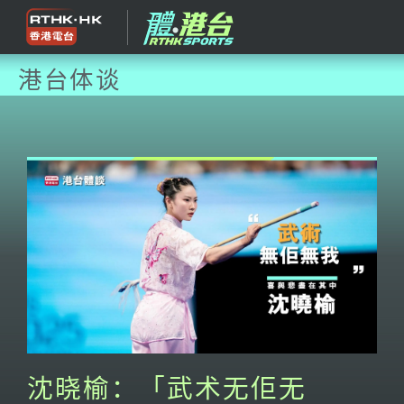
港台体谈
沈晓榆：「武术无佢无