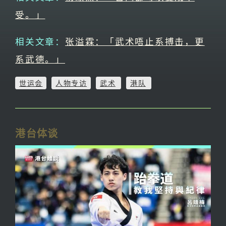
受。」
相关文章：
张溢霖：「武术唔止系搏击，更
系武德。」
世运会
人物专访
武术
港队
港台体谈