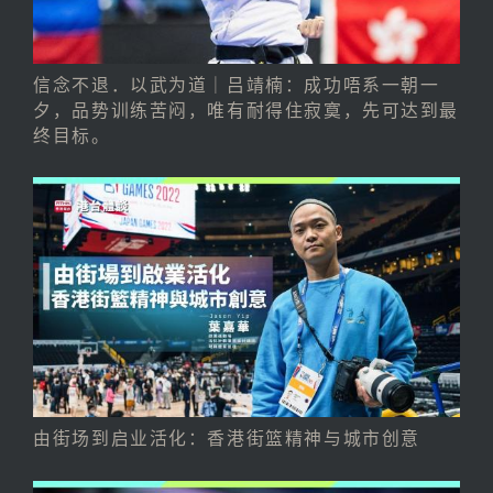
信念不退．以武为道｜吕靖楠：成功唔系一朝一
夕，品势训练苦闷，唯有耐得住寂寞，先可达到最
终目标。
由街场到启业活化：香港街篮精神与城市创意