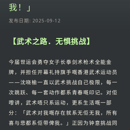
我！」
发布日期: 2025-09-12
【武术之路．无惧挑战】
今届世运会勇夺女子长拳剑术枪术全能金
牌，并担任开幕礼持旗手嘅香港武术运动员
——沈晓榆一直以武术挑战自己极限，每一
次跳跃、每一套动作都系青春嘅印记。对佢
嚟讲，武术唔只系运动，更系生活嘅一部
分：「武术对我嘅存在就系无佢无我，所有
喜与悲都系佢带俾我。」正因为钟意挑战同