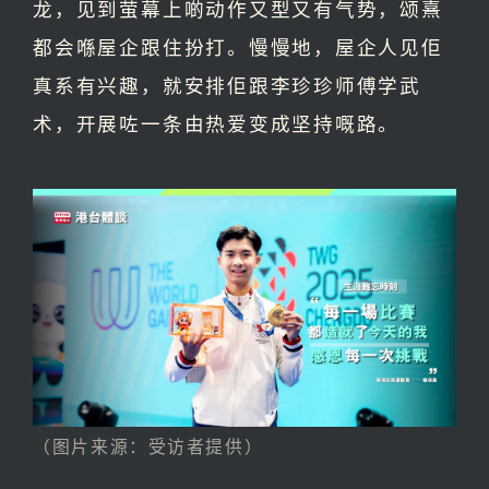
龙，见到萤幕上啲动作又型又有气势，颂熹
都会喺屋企跟住扮打。慢慢地，屋企人见佢
真系有兴趣，就安排佢跟李珍珍师傅学武
术，开展咗一条由热爱变成坚持嘅路。
（图片来源：受访者提供）