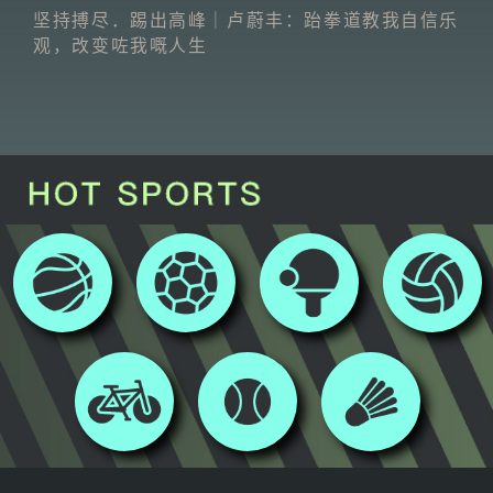
坚持搏尽．踢出高峰｜卢蔚丰：跆拳道教我自信乐
观，改变咗我嘅人生