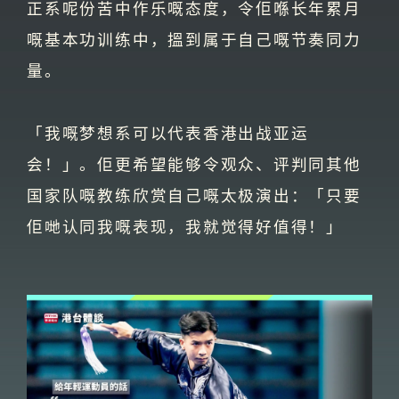
正系呢份苦中作乐嘅态度，令佢喺长年累月
嘅基本功训练中，搵到属于自己嘅节奏同力
量。
「我嘅梦想系可以代表香港出战亚运
会！」。佢更希望能够令观众、评判同其他
国家队嘅教练欣赏自己嘅太极演出：「只要
佢哋认同我嘅表现，我就觉得好值得！」