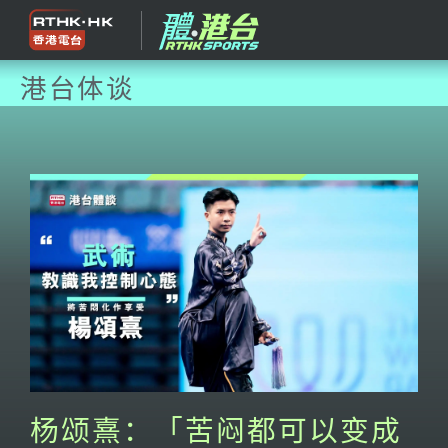
港台体谈
杨颂熹：「苦闷都可以变成