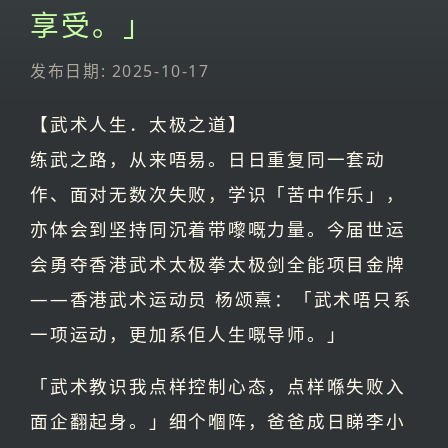
享受。」
发布日期: 2025-10-17
【武术人生．太极之道】
练武之路，从来唔易。日日重复同一套动
作、面对无数次失败，学识「苦中作乐」，
亦体会到坚持同沉着带嚟嘅力量。今届世运
会勇夺香港武术太极拳太极剑全能项目金牌
——香港武术运动员 杨颂熹：「武术唔只系
一项运动，更加系佢人生嘅导师。」
「武术教识我点样控制心态，点样喺失败入
面企翻起身。」细个嗰阵，爸爸成日睇李小