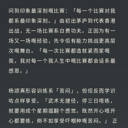
问到印象最深刻嘅比赛：「每一个比赛对我
都系最印象深刻。」由初出茅庐到代表香港
出战，无一场比赛系白费功夫。正因为有一
场又一场嘅经验，先令佢有能力挑战更高层
次嘅舞台。「每一次比赛都造就紧而家嘅
我，我对每一个我人生中嘅比赛都会话系最
感恩。」
杨颂熹形容训练系「苦闷」，但佢反而学识
咗点样享受。「武术无捷径，停三日唔练，
就要用成个星期搵翻个感觉。既然开心唔开
心都要练，倒不如享受吓嗰种嘅苦闷。」 正