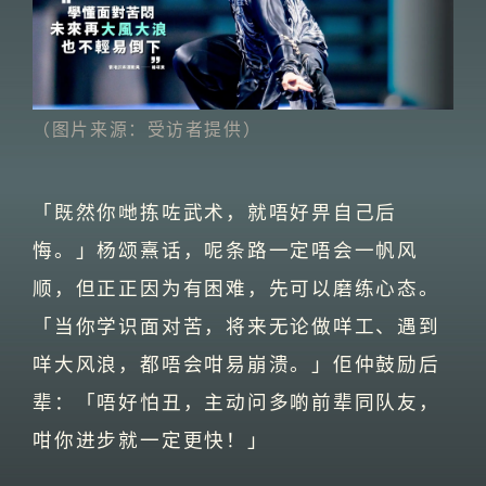
（图片来源：受访者提供）
「既然你哋拣咗武术，就唔好畀自己后
悔。」杨颂熹话，呢条路一定唔会一帆风
顺，但正正因为有困难，先可以磨练心态。
「当你学识面对苦，将来无论做咩工、遇到
咩大风浪，都唔会咁易崩溃。」佢仲鼓励后
辈：「唔好怕丑，主动问多啲前辈同队友，
咁你进步就一定更快！」