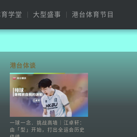
体育学堂
大型盛事
港台体育节目
港台体谈
一球一念．挑战高墙｜江卓轩：
由「型」开始，打出全运会历史
佳绩。