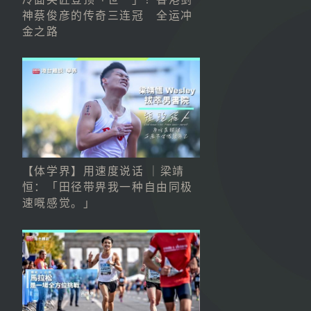
神蔡俊彦的传奇三连冠 全运冲
金之路
【体学界】用速度说话 ｜梁靖
恒：「田径带畀我一种自由同极
速嘅感觉。」