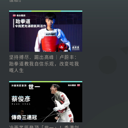
坚持搏尽．踢出高峰｜卢蔚丰：
跆拳道教我自信乐观，改变咗我
嘅人生
冷面笑匠登顶「世一」！香港剑