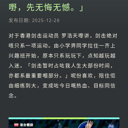
嘢，先无悔无憾。」
发布日期: 2025-12-26
对于香港剑击运动员 罗浩天嚟讲，剑击绝对
唔只系一项运动。由小学畀同学拉住一齐上
兴趣班开始，原本只系玩玩下，点知越玩越
入迷。「剑击暂时占咗我人生大部份时间，
亦都系最重要嗰部分。」呢份喜欢，陪住佢
由细练到大，变成咗今日嘅热血、目标同信
念。