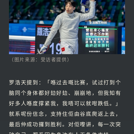
（图片来源：受访者提供）
罗浩天提到：「喺过去嘅比赛，试过打到个
脑同个身体都好攰好攰、崩崩地，但我知有
好多人喺度撑紧我，我唔可以就咁跌低。」
就系呢份信念，支持住佢由谷底爬返上去，
最后仲成功攞到胜利。对佢嚟讲，每一次突