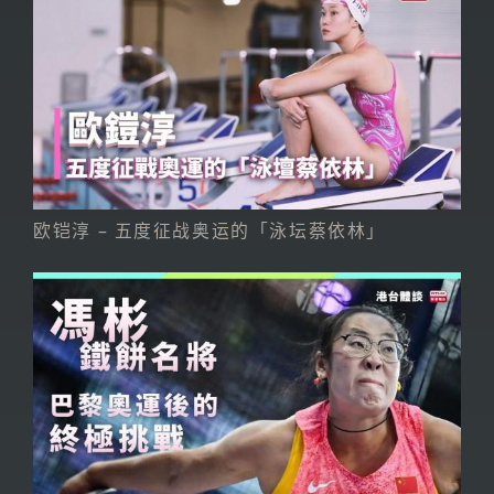
欧铠淳 – 五度征战奥运的「泳坛蔡依林」