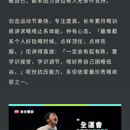
破自己，都系因为身边有人无条件支持。
剑击运动节奏快、专注度高，长年累月嘅训
练讲求嘅唔止系体能，仲有心态。「最难都
系个人好攰嘅时候，点样顶住，点样克
服。」佢讲得直接：「一定会有起有跌，要
学识接受，学识调节，唔好畀自己困喺低
谷。」呢份抗压能力，系佢依家最珍贵嘅收
获之一。