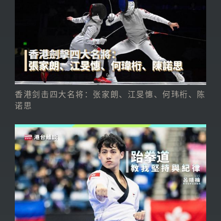
香港剑击四大名将：张家朗、江旻憓、何玮桁、陈
诺思