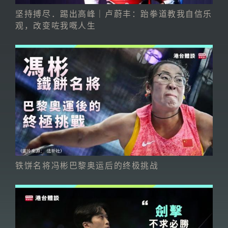
坚持搏尽．踢出高峰｜卢蔚丰：跆拳道教我自信乐
观，改变咗我嘅人生
铁饼名将冯彬巴黎奥运后的终极挑战