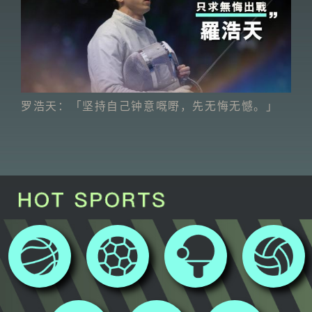
罗浩天：「坚持自己钟意嘅嘢，先无悔无憾。」