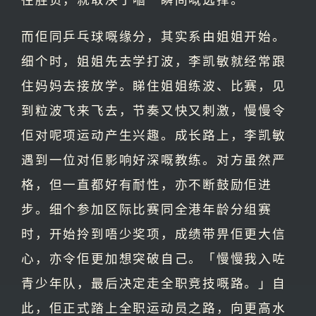
而佢同乒乓球嘅缘分，其实系由姐姐开始。
细个时，姐姐先去学打波，李凯敏就经常跟
住妈妈去接放学。睇住姐姐练波、比赛，见
到粒波飞来飞去，节奏又快又刺激，慢慢令
佢对呢项运动产生兴趣。成长路上，李凯敏
遇到一位对佢影响好深嘅教练。对方虽然严
格，但一直都好有耐性，亦不断鼓励佢进
步。细个参加区际比赛同全港年龄分组赛
时，开始拎到唔少奖项，成绩带畀佢更大信
心，亦令佢更加想突破自己。「慢慢我入咗
青少年队，最后决定走全职竞技嘅路。」自
此，佢正式踏上全职运动员之路，向更高水