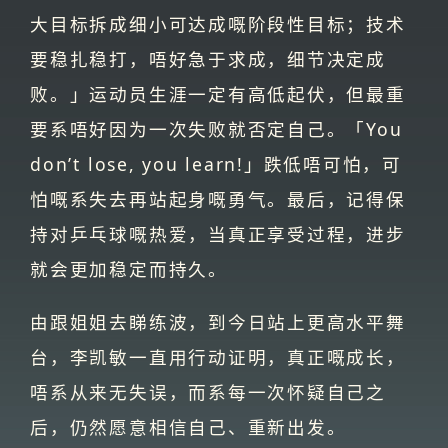
大目标拆成细小可达成嘅阶段性目标；技术
要稳扎稳打，唔好急于求成，细节决定成
败。」运动员生涯一定有高低起伏，但最重
要系唔好因为一次失败就否定自己。「You
don’t lose, you learn!」跌低唔可怕，可
怕嘅系失去再站起身嘅勇气。最后，记得保
持对乒乓球嘅热爱，当真正享受过程，进步
就会更加稳定而持久。
由跟姐姐去睇练波，到今日站上更高水平舞
台，李凯敏一直用行动证明，真正嘅成长，
唔系从来无失误，而系每一次怀疑自己之
后，仍然愿意相信自己、重新出发。