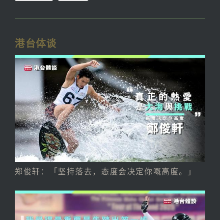
港台体谈
郑俊轩：「坚持落去，态度会决定你嘅高度。」