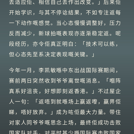
去适应佢、相信自己去作出改变。」后来佢
开始学识，与其不停谂结果，不如专注返每
一下动作嘅感觉。当心态慢慢调整好，压力
反而减少，新球拍嘅表现亦逐渐稳定返。呢
段经历，亦令佢真正明白：「技术可以练，
但心态先至系决定表现嘅关键。」
今年一月，李凯敏喺中东出战国际赛期间，
赛前两日突然收到爷爷离世嘅消息。「嗰阵
真系好沮丧，好想即刻返香港。」不过屋企
人一句：「返唔到就喺场上赢返嚟，赢畀佢
睇，唔好放弃。」成为咗佢最大力量。带住
对家人同爷爷嘅思念上场，最终佢成功击败
国家队对手。对平时甚少喺国际赛击败国家