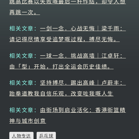
跳高比赛以失败嘅最后一杆作结，却令人想
再跳一次。
相关文章：
一剑一念．心战无悔｜梁千雨：
请记得尽情享受追梦嘅过程，搏尽无悔。
相关文章：
一球一念．挑战高墙｜江卓轩：
由「型」开始，打出全运会历史佳绩。
相关文章：
坚持搏尽．踢出高峰｜卢蔚丰：
跆拳道教我自信乐观，改变咗我嘅人生
相关文章：
由街场到启业活化：香港街篮精
神与城市创意
人物专访
乒乓球