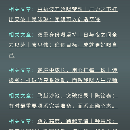
相关文章：
由执波开始嘅梦想｜压力之下打
出突破｜吴咏琳：团魂可以创造奇迹
相关文章：
双重身份嘅坚持｜日与夜之间全
力以赴｜袁思伟：追逐目标，成就更好嘅自
己
相关文章：
逆境中成长．用心打每一球｜谭
竣颢：排球唔只系运动，而系我嘅人生导师
相关文章：
飞越沙池．突破纪录｜陈铭泰：
有时最重要唔系完美准备，而系正确心态。
相关文章：
跳过高度．跨越无悔｜钟慧欣：