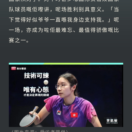
队球员嘅佢嚟讲，呢场胜利别具意义。「当
下觉得好似爷爷一直喺我身边支持我。」呢
一场，亦成为咗佢最难忘、最值得骄傲嘅比
赛之一。