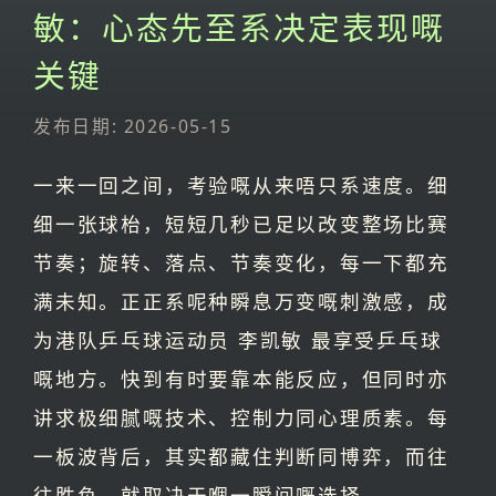
敏：心态先至系决定表现嘅
关键
发布日期: 2026-05-15
一来一回之间，考验嘅从来唔只系速度。细
细一张球枱，短短几秒已足以改变整场比赛
节奏；旋转、落点、节奏变化，每一下都充
满未知。正正系呢种瞬息万变嘅刺激感，成
为港队乒乓球运动员 李凯敏 最享受乒乓球
嘅地方。快到有时要靠本能反应，但同时亦
讲求极细腻嘅技术、控制力同心理质素。每
一板波背后，其实都藏住判断同博弈，而往
往胜负，就取决于嗰一瞬间嘅选择。