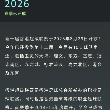
2026
赛季已完成
新一届香港超级联赛于2025年8月29日开锣！
今年已经嚟到第十二届。今届有10支球队角
逐，包括卫冕的大埔、理文、东方、杰志、冠
忠南区、九龙城、标准流浪、高力北区、港会
及东区。
香港超级联赛是香港足球总会所举办的职业足
球联赛，同时也是香港最高等级的职业足球联
赛。首赛季于2014–15年度展开，至今已成为