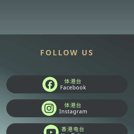
FOLLOW US
体港台
Facebook
体港台
Instagram
香港电台