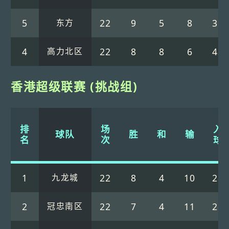
5
东方
22
9
5
8
39
4
高力北区
22
8
8
6
43
香港超级联赛 (挑战组)
排
场
入
球队
胜
和
输
名
次
球
1
九龙城
22
8
4
10
28
2
冠忠南区
22
7
4
11
28