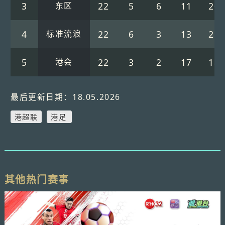
3
东区
22
5
6
11
20
4
标准流浪
22
6
3
13
26
5
港会
22
3
2
17
18
最后更新日期：18.05.2026
港超联
港足
其他热门赛事