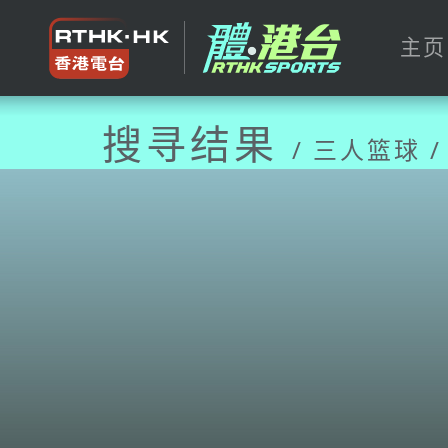
主页
搜寻结果
/ 三人篮球 /