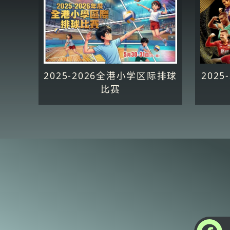
2025-2026全港小学区际排球
202
比赛