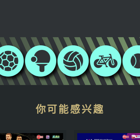
你可能感兴趣