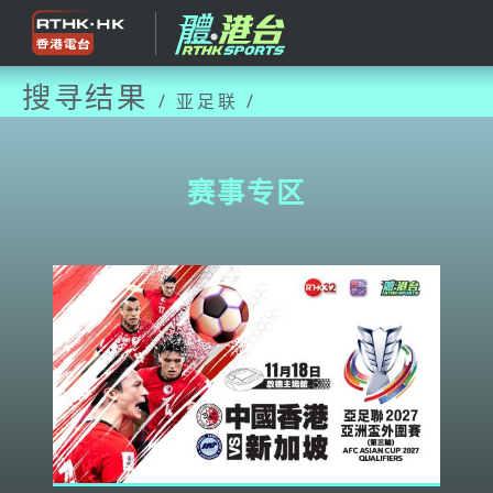
搜寻结果
/ 亚足联 /
赛事专区