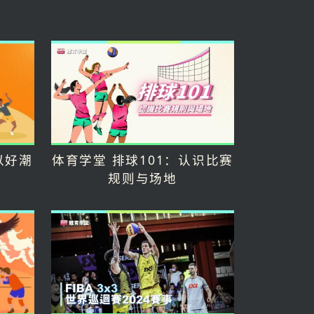
以好潮
体育学堂 排球101：认识比赛
规则与场地