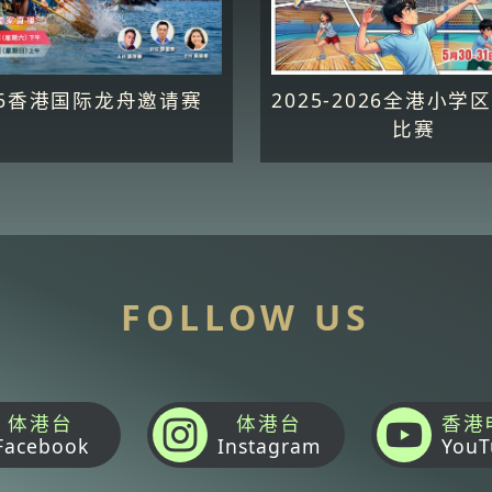
26香港国际龙舟邀请赛
2025-2026全港小学
比赛
FOLLOW US
体港台
体港台
香港
Facebook
Instagram
YouT