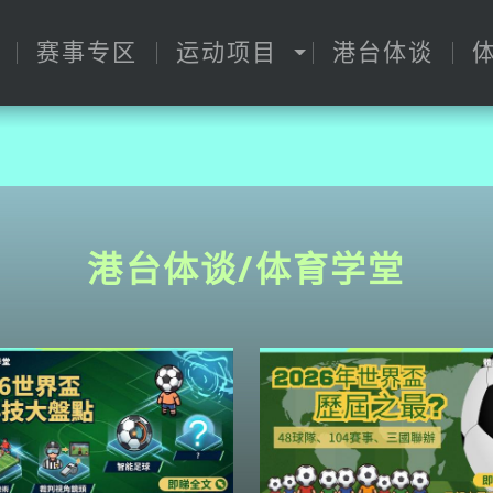
赛事专区
运动项目
港台体谈
港台体谈/体育学堂