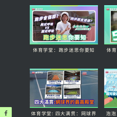
体育学堂：跑步迷思你要知
体育
体育学堂: 四大满贯：网球界
泡泡足