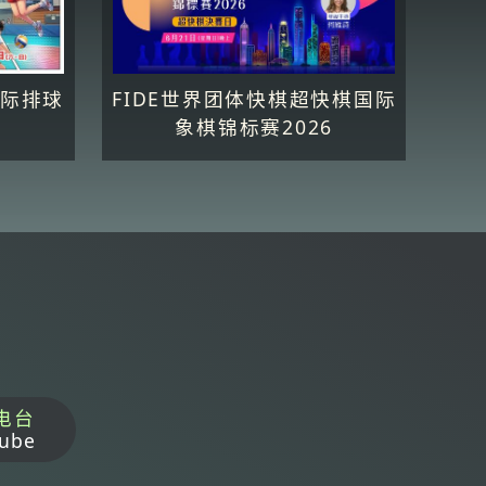
区际排球
FIDE世界团体快棋超快棋国际
象棋锦标赛2026
电台
ube