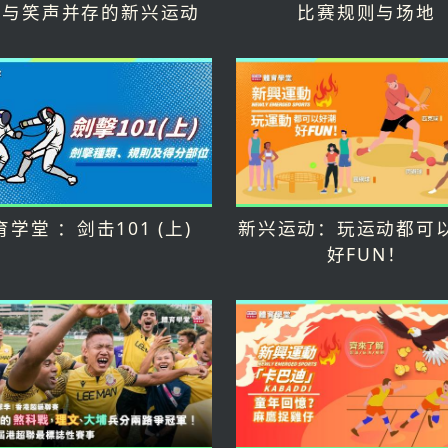
撞与笑声并存的新兴运动
比赛规则与场地
育学堂 ：剑击101 (上)
新兴运动：玩运动都可
好FUN！