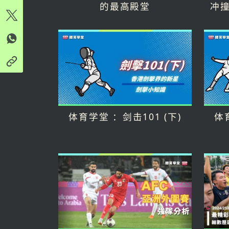
的最高殿堂
冲
体育学堂 ：剑击101 (下)
体