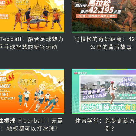
Teqball：融合足球魅力
马拉松的奇妙距离：42.
乒乓球智慧的新兴运动
公里的背后故事
棍球 Floorball｜无需
体育学堂：跑步训练方
场！地板都可以打冰球？
别？