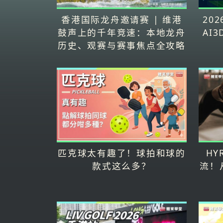
香港国际龙舟邀请赛 | 维港
20
鼓声上的千年竞速：本地龙舟
AI
历史、观赛与赛事焦点全攻略
匹克球太有趣了！球拍和球的
HY
款式这么多？
流！