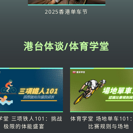
2025香港单车节
港台体谈/体育学堂
学堂 三项铁人101：挑战
体育学堂 场地单车101
极限的体能盛宴
比赛规则与场地