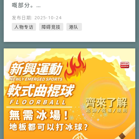
嘅部分。…
发布日期: 2025-10-24
人物专访
障碍竞技
港队