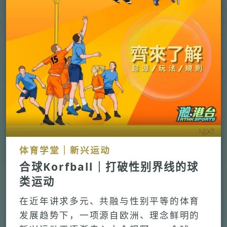
体育学堂｜新兴运动
合球Korfball｜打破性别界线的球
类运动
在近年讲求多元、共融与性别平等的体育
发展趋势下，一项源自欧洲、理念鲜明的