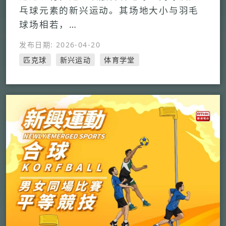
乓球元素的新兴运动。其场地大小与羽毛
球场相若，…
发布日期: 2026-04-20
匹克球
新兴运动
体育学堂