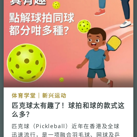
体育学堂｜新兴运动
匹克球太有趣了！球拍和球的款式这
么多？
匹克球（Pickleball）近年在香港及全球
迅速流行，是一项融合羽毛球、网球及乒