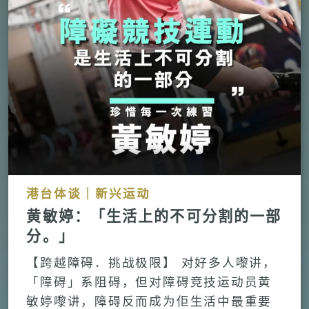
港台体谈｜新兴运动
黄敏婷：「生活上的不可分割的一部
分。」
【跨越障碍．挑战极限】 对好多人嚟讲，
「障碍」系阻碍，但对障碍竞技运动员黄
敏婷嚟讲，障碍反而成为佢生活中最重要