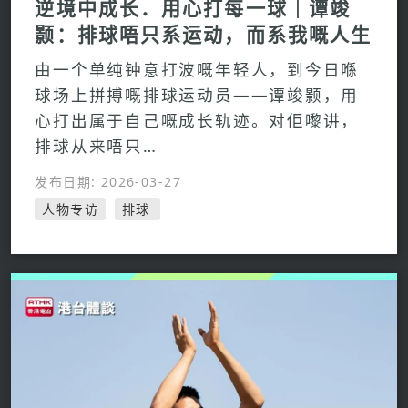
逆境中成长．用心打每一球｜谭竣
颢：排球唔只系运动，而系我嘅人生
导师
由一个单纯钟意打波嘅年轻人，到今日喺
球场上拼搏嘅排球运动员——谭竣颢，用
心打出属于自己嘅成长轨迹。对佢嚟讲，
排球从来唔只…
发布日期: 2026-03-27
人物专访
排球