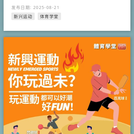
发布日期: 2025-08-21
新兴运动
体育学堂