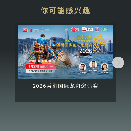
你可能感兴趣
2026香港国际龙舟邀请赛