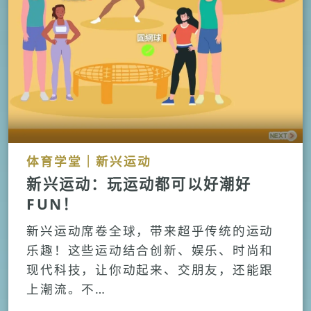
体育学堂｜新兴运动
新兴运动：玩运动都可以好潮好
FUN！
新兴运动席卷全球，带来超乎传统的运动
乐趣！这些运动结合创新、娱乐、时尚和
现代科技，让你动起来、交朋友，还能跟
上潮流。不…