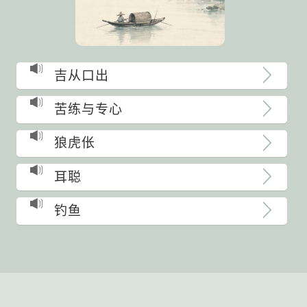
吉从口出
苦练与专心
狼虎伥
耳聪
钓鱼