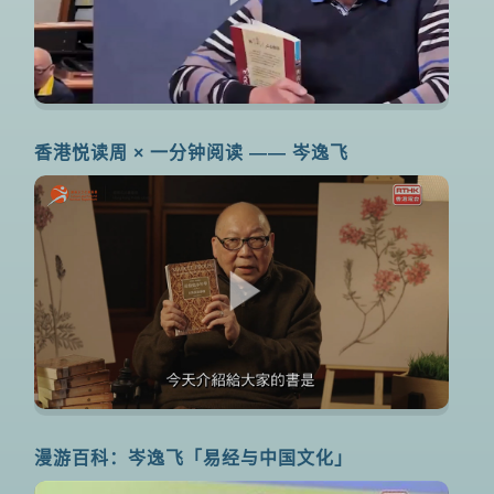
香港悦读周 × 一分钟阅读 —— 岑逸飞
漫游百科：岑逸飞「易经与中国文化」