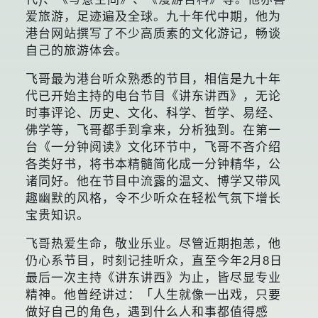
爱旅游，足迹遍及全球。九十年代中期，他为
港台网站撰写了不少高质素的文化游记，畅谈
自己的旅游体会。
飞哥最为港台听众熟悉的节目，相信是九十年
代已开始主持的电台节目《讲东讲西》，无论
时事评论、历史、文化、科学、哲学、易经、
佛学等，飞哥都手到拿来，分析独到。在第一
台《一分钟阅读》文化环节中，飞哥不吝介绍
各类好书，将书本精髓简化成一分钟精华，公
诸同好。他在节目中流露的温文、博学又带风
趣幽默的风格，令不少听众在轻松气氛下增长
宝贵知识。
飞哥热爱生命，敬业乐业。尽管近期抱恙，他
仍心系节目，时刻记挂听众，直至今年2月8日
最后一次主持《讲东讲西》为止，皆尽显专业
精神。他曾经讲过：「人生就像一出戏，只要
做好自己的角色，遇到什么人和事都值得感