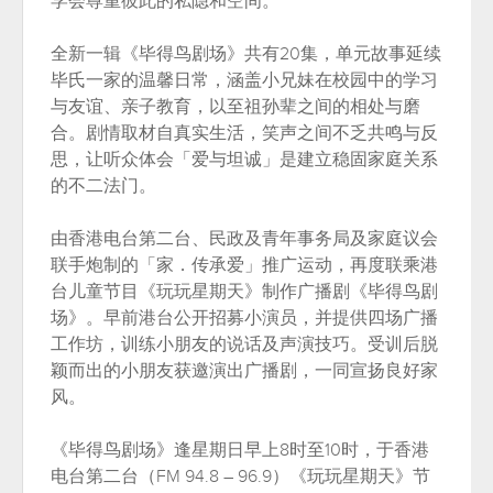
学会尊重彼此的私隐和空间。
全新一辑《毕得鸟剧场》共有20集，单元故事延续
毕氏一家的温馨日常，涵盖小兄妹在校园中的学习
与友谊、亲子教育，以至祖孙辈之间的相处与磨
合。剧情取材自真实生活，笑声之间不乏共鸣与反
思，让听众体会「爱与坦诚」是建立稳固家庭关系
的不二法门。
由香港电台第二台、民政及青年事务局及家庭议会
联手炮制的「家．传承爱」推广运动，再度联乘港
台儿童节目《玩玩星期天》制作广播剧《毕得鸟剧
场》。早前港台公开招募小演员，并提供四场广播
工作坊，训练小朋友的说话及声演技巧。受训后脱
颖而出的小朋友获邀演出广播剧，一同宣扬良好家
风。
《毕得鸟剧场》逢星期日早上8时至10时，于香港
电台第二台（FM 94.8 – 96.9）《玩玩星期天》节