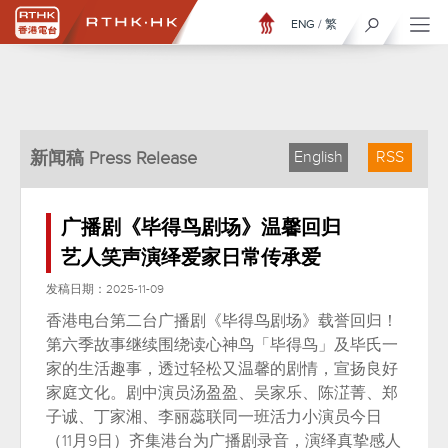
ENG
/
繁
新闻稿 Press Release
English
RSS
广播剧《毕得鸟剧场》温馨回归
艺人笑声演绎爱家日常传承爱
发稿日期：2025-11-09
香港电台第二台广播剧《毕得鸟剧场》载誉回归！
第六季故事继续围绕读心神鸟「毕得鸟」及毕氏一
家的生活趣事，透过轻松又温馨的剧情，宣扬良好
家庭文化。剧中演员汤盈盈、吴家乐、陈淽菁、郑
子诚、丁家湘、李丽蕊联同一班活力小演员今日
（11月9日）齐集港台为广播剧录音，演绎真挚感人