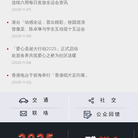
连续六周每日发放全运会资讯
(2025-11-07)
港台「动感全运．普出精彩」校园巡演
曾傲棐、陈卓琳与学生互动迎十五运会
(2025-11-05)
「爱心圣诞大行动2025」正式启动
欢迎各界共筑爱心之桥为社区送暖
(2025-11-04)
香港电台于前海举行「香港唱片足印展」
(2025-11-02)
交 通
社 交
联 络
公众回馈