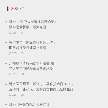
2025-11
港台「2025大专普通话辩论赛」
激辩恋爱哲学 理大夺冠
(2025-11-24)
香港电台「国际流行音乐大奖」
即日起接受乐迷网上投票
(2025-11-17)
广播剧《毕得鸟剧场》温馨回归
艺人笑声演绎爱家日常传承爱
(2025-11-09)
港台医卫局卫生署合办「器官捐赠日2025」
卫诗雅、张小伦吁支持器官捐赠以延续生命
(2025-11-08)
港台《全运有你》今日启播