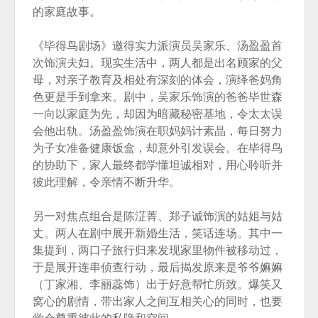
的家庭故事。
《毕得鸟剧场》邀得实力派演员吴家乐、汤盈盈首
次饰演夫妇。现实生活中，两人都是出名顾家的父
母，对亲子教育及相处有深刻的体会，演绎爸妈角
色更是手到拿来。剧中，吴家乐饰演的爸爸毕世森
一向以家庭为先，却因为暗藏秘密基地，令太太误
会他出轨。汤盈盈饰演在职妈妈计素晶，每日努力
为子女准备健康饭盒，却意外引发误会。在毕得鸟
的协助下，家人最终都学懂坦诚相对，用心聆听并
彼此理解，令亲情不断升华。
另一对焦点组合是陈淽菁、郑子诚饰演的姑姐与姑
丈。两人在剧中展开新婚生活，笑话连场。其中一
集提到，两口子旅行归来发现家里物件被移动过，
于是展开连串侦查行动，最后揭发原来是爷爷嫲嫲
（丁家湘、李丽蕊饰）出于好意帮忙所致。爆笑又
窝心的剧情，带出家人之间互相关心的同时，也要