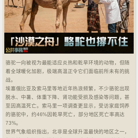
骆驼一向被视为最能适应炎热和乾旱环境的动物，但随
着全球暖化加剧，极端高温正令它们面临前所未有的挑
战。
埃塞俄比亚及索马里等地近年热浪频繁，不少骆驼出现
脱水、中暑、体重下降、肾功能受损及感染等问题，甚
至因高温死亡。索马里一项调查更显示，受访家庭饲养
的骆驼中，约46%因乾旱死亡，部分地区死亡率高达
73%。
世界气象组织指出，北非是全球升温最快的地区之一，