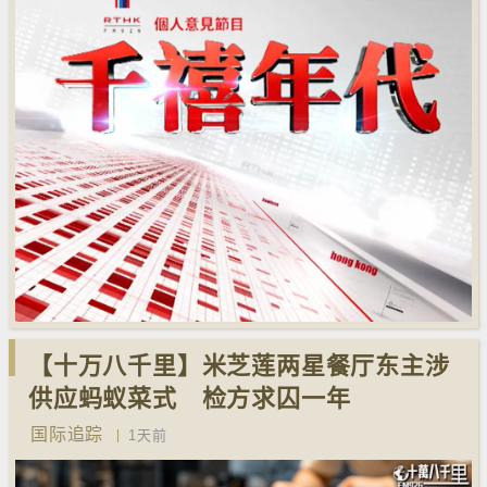
【十万八千里】米芝莲两星餐厅东主涉
供应蚂蚁菜式 检方求囚一年
国际追踪
1天前