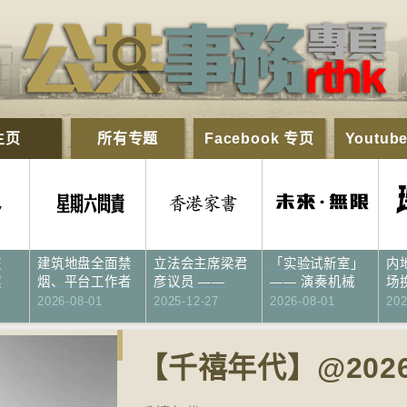
主页
所有专题
Facebook 专页
Youtub
星期六问责
香港家书
未来·无限
理
旅
建筑地盘全面禁
立法会主席梁君
「实验试新室」
内
案
烟、平台工作者
彦议员 ——
—— 演奏机械
场
工…
回…
人…
2026-08-01
2025-12-27
2026-08-01
202
【千禧年代】@2026