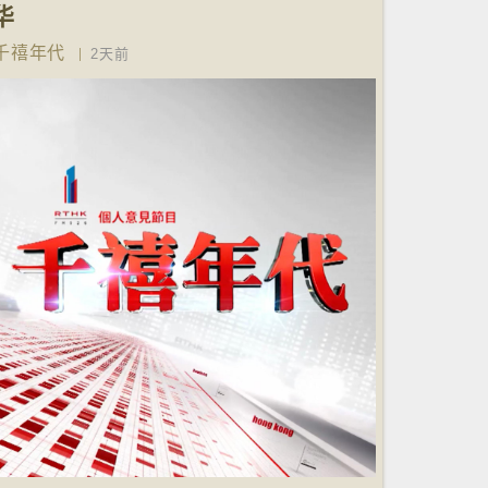
华
千禧年代
2天前