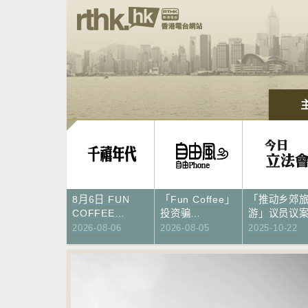
千禧年代
自由风自由
今日立法会
8月6日 FUN
「Fun Coffee」
「推动乡郊
COFFEE…
投资骗…
游」议员议
PHONE
2026-08-06
2026-08-05
2025-10-22