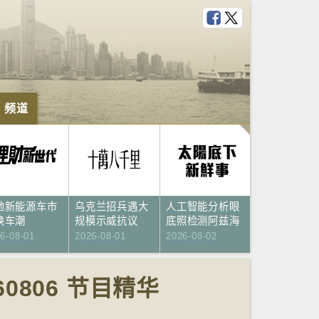
e 频道
财新世代
十万八千里
太阳底下新鲜事
地新能源车市
乌克兰招兵遇大
人工智能分析眼
换车潮
规模示威抗议
底照检测阿兹海
默…
6-08-01
2026-08-01
2026-08-02
0806 节目精华