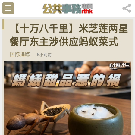
【十万八千里】米芝莲两星
餐厅东主涉供应蚂蚁菜式
检方求囚一年
国际追踪
5小时前