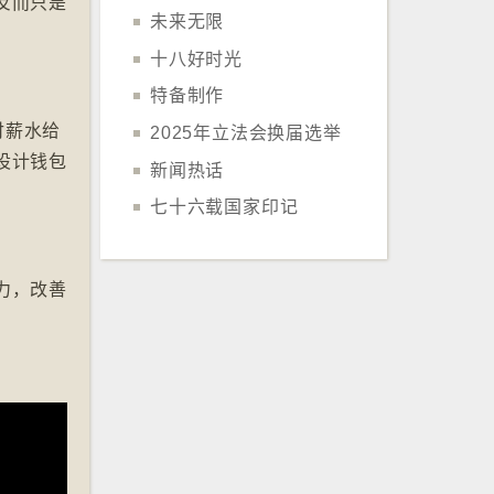
反而只是
未来无限
十八好时光
特备制作
付薪水给
2025年立法会换届选举
设计钱包
新闻热话
七十六载国家印记
力，改善