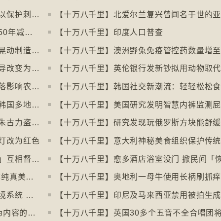
【十万八千里】德国呼吁夜间停用割草机以保护刺猬等动物
【十万八千里】联合国报告指淡水鱼过去50年减少逾八成
【十万八千里】印度人口普查
【十万八千里】各地流行携带奶油跑步以晃动制造新鲜牛油
【十万八千里】澳洲野兔免疫管控药数量增
【十万八千里】流行音乐市场由英文歌主导改变为多国语言歌曲
【十万八千里】可可价格创新高后大幅回落影响农民生计
【十万八千里】韩国社交新潮流：轻轻松松
【十万八千里】社交平台微短剧于美国、韩国多地掀热潮
【十万八千里】朱古力价格上升致令英国朱古力盗窃案高升
灯改为红色
【十万八千里】忙碌成年人以「行政之夜」互相督促完成搁置私务
【十万八千里】大众缅怀2016年社交媒体纯真美好体验
【十万八千里】欧盟及澳洲多国推数码入境系统 毋须护照盖章
【十万八千里】芬兰培养学生辨识 AI 深伪内容的能力