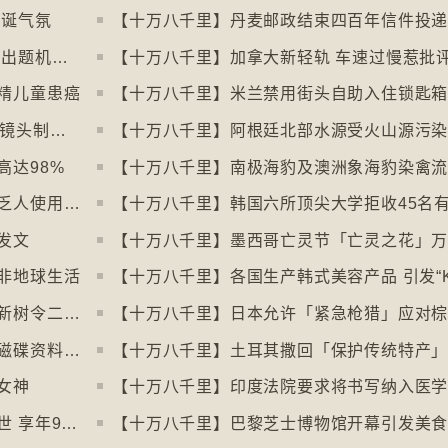
圣诞气氛
【十万八千里】丹麦邮政结束四百年信件投
【十万八千里】韩国学测英文科试题过深 出题机构院长引咎辞职
【十万八千里】加拿大新轻轨 车速过慢惹批
精儿童患癌
【十万八千里】韩国拘捕四人涉骇入12万镜头制色情内容
达98%
【十万八千里】电子支付普及令多国硬币乏人使用甚至停产
发文
非地球生活
【十万八千里】昆士兰热带雨林枯树多于新树令二氧化碳释出量多于吸收量
【十万八千里】剑桥大学启动计划将旧式磁碟资料存档
女神
【十万八千里】印度法院要求将书写纳入医
【十万八千里】「黑猩猩之母」珍古德逝世 享年91岁