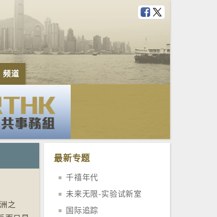
e 频道
最新专题
千禧年代
未来无限-实验试新室
美洲之
国际追踪