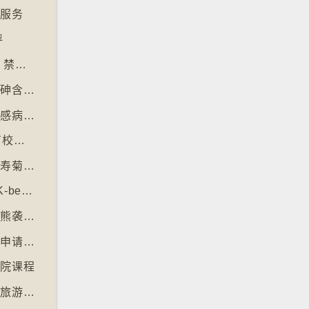
递服务
评
【十万八千里】米兰禁用街头自助入住锁匙箱 禁自助入住民宿
【十万八千里】阿根廷北部水源受火山源污染砷含量超标
【十万八千里】南极海豹及澳洲象海豹染禽流感病毒恐扩散
【十万八千里】韩国六所顶尖大学拒收45名有校园暴力纪录者入学
【十万八千里】墨西哥亡灵节「亡灵之花」万寿菊失收
【十万八千里】各国生产韩式美容产品 引发“K-beauty”定义讨论
【十万八千里】日本允许「紧急枪猎」应对棕熊袭击人类事件急增
【十万八千里】土耳其撒回「保护传统特产」申请德国烤肉多样性获保护
学院课程
【十万八千里】巴黎芝士博物馆开幕引发美食旅游热潮