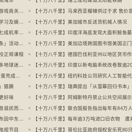
站淹水
【十万八千里】瑞士成功建造太阳能铁路
【十万八千里】欧盟审议消费者抗议电子游戏商关闭伺服器
【十万八千里】马来西亚榴槤供过于求 售价
【十万八千里】芬兰图书馆转型成多功能学习及娱乐中心
【十万八千里】美加城市反送货机械人情况
【十万八千里】研究发现人类漫步高达约七成机率「逆时针」行走
【十万八千里】印度洋海底发现大面积鲸鱼
【十万八千里】芬兰北部滑雪场以「寻金条」活动吸引游客
校正规课程
【十万八千里】世界杯伊朗、塞内加尔等多地球迷入境美国极有可能被拒绝入境
【十万八千里】美国科技公司3D打印人工蛋壳成功孵化小鸡
」猖獗
更好味
【十万八千里】北极独角鲸数量因水下噪音滋扰而减少
【十万八千里】全球最大避孕套供应商宣布因中东战事涨价
电视节目
【十万八千里】哥伦比亚政府授权安乐死80