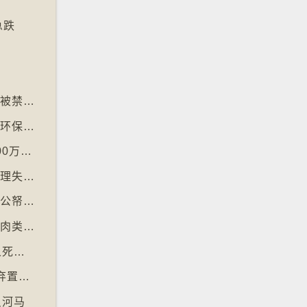
急跌
墓
【十万八千里】美加边境跨国图书馆美国正门被禁另开「加拿大」门
【十万八千里】德国巴伐利亚州以地区货币作环保金融工具
【十万八千里】印度以新电脑系统改卷致逾200万考生成绩或有出错
【十万八千里】纽约科技公司研究人工智能代理失控情况
【十万八千里】瑞典提出「从萤幕回归书本」公帑购买实体书
【十万八千里】阿姆斯特丹禁止公共空间展示肉类和化石燃料广告已促进碳中和
【十万八千里】联合国报告指出每年有84万人死于工作情况欠佳
【十万八千里】每年逾3万吨进口旧衣物 遭弃置于智利北部沙漠
只河马