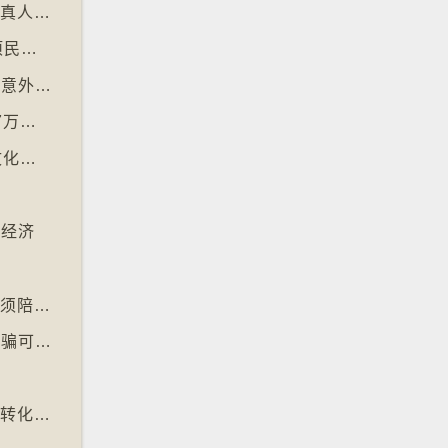
【十万八千里】加州生物学家播放电影剪辑和真人声音驱狼
【十万八千里】⁠微软成立50周年全球仍有多项民生系统沿用旧视窗系统
【十万八千里】⁠芬兰赫尔辛基过去一年零交通意外致死个案
【十万八千里】世卫报告估计全球每年超过87万死亡个案与孤独病有关
【十万八千里】「食鬼」电子游戏45周年的文化现象
潮
振经济
【十万八千里】澳洲首都领地拟规定狗主每日须陪狗只三小时
【十万八千里】⁠新加坡新法如警方确信有人被骗可冻结其户口
【十万八千里】化学家发现大肠杆菌能将塑胶转化为止痛药