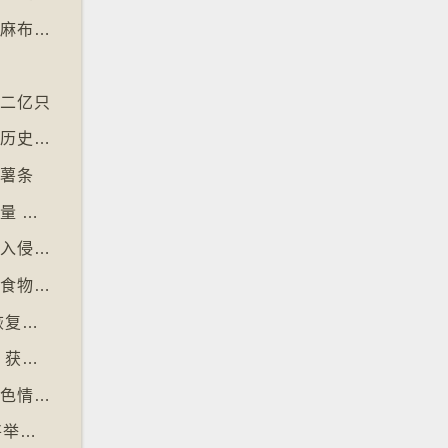
【十万八千里】北爱尔兰复兴曾闻名于世的亚麻布产业
至二亿只
【十万八千里】英伦银行发新钞拟用动物取代历史人物
食薯条
【十万八千里】美国研究发明智慧内裤监测屁量 以助改善消化系统
【十万八千里】研究发现玩俄罗斯方块能舒缓入侵性创伤后遗症
【十万八千里】意大利神秘美食组织保护传统食物、烹饪方法和菜肴
【十万八千里】愈多酒店浴室没门 掀民间「恢复浴室门」倡议运动
【十万八千里】奥地利一母牛使用长柄刷抓痒 获科学家确定懂得使用工具
【十万八千里】印尼及马来西亚禁用被拍生成色情影像的人工智能平台Grok
【十万八千里】英国30多个五音不全合唱团将举行十周年志庆