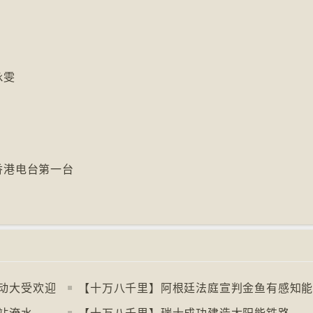
咏雯
6香港电台第一台
动大受欢迎