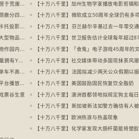
【十万八千里】三名奥地利修女IG上发布居于荒废修道院情况结果广受欢迎
【十万八千里】国际自然保育联盟确认长颈鹿分四个品种有助制订保育方案
【十万八千里】非洲联盟支持争取停用麦卡托投影法地点
【十万八千里】南韩连锁咖啡店禁顾客携大型物品以减少长期占位办公情况
【十万八千里】丹麦动物园吁捐赠弃养宠物作园内动物食粮
【十万八千里】⁠澳洲不容许十六岁以下儿童拥有YOUTUBE帐户
【十万八千里】社交媒体带动多国现抹茶风
【十万八千里】单车大国荷兰考虑限制踩单车不高于时速廿五公里
【十万八千里】⁠法国拟减少两天公众假期以
【十万八千里】全AI生成乐团作品在串流平台播放率累积过百万
【十万八千里】美国鼓励国民恢复饮全脂奶
戏票谷生意
【十万八千里】欧洲热浪与热盖现象