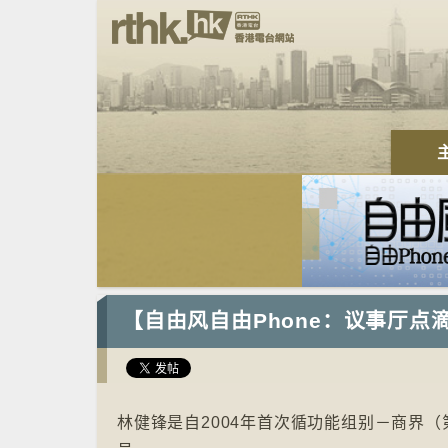
【自由风自由Phone：议事厅点
林健锋是自2004年首次循功能组别－商界