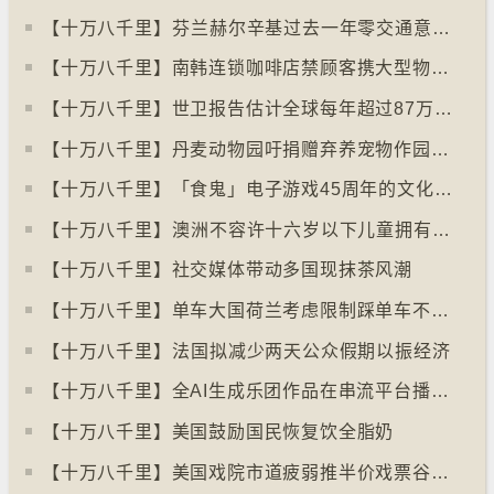
【十万八千里】⁠芬兰赫尔辛基过去一年零交通意外致死个案
【十万八千里】南韩连锁咖啡店禁顾客携大型物品以减少长期占位办公情况
【十万八千里】世卫报告估计全球每年超过87万死亡个案与孤独病有关
【十万八千里】丹麦动物园吁捐赠弃养宠物作园内动物食粮
【十万八千里】「食鬼」电子游戏45周年的文化现象
【十万八千里】⁠澳洲不容许十六岁以下儿童拥有YOUTUBE帐户
【十万八千里】社交媒体带动多国现抹茶风潮
【十万八千里】单车大国荷兰考虑限制踩单车不高于时速廿五公里
【十万八千里】⁠法国拟减少两天公众假期以振经济
【十万八千里】全AI生成乐团作品在串流平台播放率累积过百万
【十万八千里】美国鼓励国民恢复饮全脂奶
【十万八千里】美国戏院市道疲弱推半价戏票谷生意