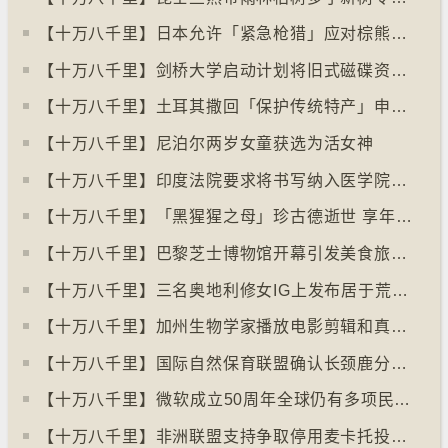
【十万八千里】日本允许「紧急枪猎」应对棕熊袭击人类事件急增
【十万八千里】剑桥大学启动计划将旧式磁碟资料存档
【十万八千里】土耳其撒回「保护传统特产」申请德国烤肉多样性获保护
【十万八千里】尼泊尔两岁女童获选为活女神
【十万八千里】印度法院要求将书写纳入医学院课程
【十万八千里】「黑猩猩之母」珍古德逝世 享年91岁
【十万八千里】巴黎芝士博物馆开幕引发美食旅游热潮
【十万八千里】三名奥地利修女IG上发布居于荒废修道院情况结果广受欢迎
【十万八千里】加州生物学家播放电影剪辑和真人声音驱狼
【十万八千里】国际自然保育联盟确认长颈鹿分四个品种有助制订保育方案
【十万八千里】⁠微软成立50周年全球仍有多项民生系统沿用旧视窗系统
【十万八千里】非洲联盟支持争取停用麦卡托投影法地点