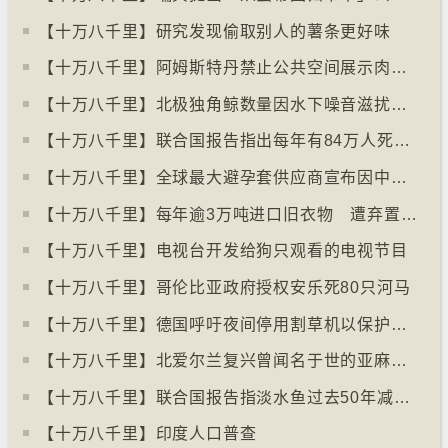
【十万八千里】研究发现偷取别人的薯条更好味
【十万八千里】阿姆斯特丹禁止公共空间展示肉类和化石燃料广告已促进碳中和
【十万八千里】北极独角鲸数量因水下噪音滋扰而减少
【十万八千里】联合国报告指出每年有84万人死于工作情况欠佳
【十万八千里】全球最大避孕套供应商宣布因中东战事涨价
【十万八千里】每年逾3万吨进口旧衣物 遭弃置于智利北部沙漠
【十万八千里】电视台开发给狗只观看的电视节目
【十万八千里】哥伦比亚政府授权安乐死80只河马
【十万八千里】德国呼吁夜间停用割草机以保护刺猬等动物
【十万八千里】北爱尔兰复兴曾闻名于世的亚麻布产业
【十万八千里】联合国报告指淡水鱼过去50年减少逾八成
【十万八千里】印度人口普查