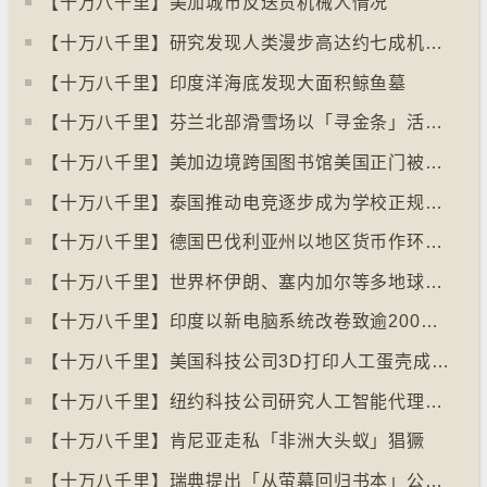
【十万八千里】美加城市反送货机械人情况
【十万八千里】研究发现人类漫步高达约七成机率「逆时针」行走
【十万八千里】印度洋海底发现大面积鲸鱼墓
【十万八千里】芬兰北部滑雪场以「寻金条」活动吸引游客
【十万八千里】美加边境跨国图书馆美国正门被禁另开「加拿大」门
【十万八千里】泰国推动电竞逐步成为学校正规课程
【十万八千里】德国巴伐利亚州以地区货币作环保金融工具
【十万八千里】世界杯伊朗、塞内加尔等多地球迷入境美国极有可能被拒绝入境
【十万八千里】印度以新电脑系统改卷致逾200万考生成绩或有出错
【十万八千里】美国科技公司3D打印人工蛋壳成功孵化小鸡
【十万八千里】纽约科技公司研究人工智能代理失控情况
【十万八千里】肯尼亚走私「非洲大头蚁」猖獗
【十万八千里】瑞典提出「从萤幕回归书本」公帑购买实体书