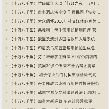
【十万八千里】忙碌成年人以「行政之夜」互相督促完成搁置私务
【十万八千里】愈多酒店浴室没门 掀民间「恢复浴室门」倡议运动
【十万八千里】大众缅怀2016年社交媒体纯真美好体验
【十万八千里】奥地利一母牛使用长柄刷抓痒 获科学家确定懂得使用工具
【十万八千里】欧盟及澳洲多国推数码入境系统 毋须护照盖章
【十万八千里】印尼及马来西亚禁用被拍生成色情影像的人工智能平台Grok
【十万八千里】芬兰培养学生辨识 AI 深伪内容的能力
【十万八千里】英国30多个五音不全合唱团将举行十周年志庆
【十万八千里】 加沙停火后伯利恒重现圣诞气氛
【十万八千里】丹麦邮政结束四百年信件投递服务
【十万八千里】韩国学测英文科试题过深 出题机构院长引咎辞职
【十万八千里】加拿大新轻轨 车速过慢惹批评