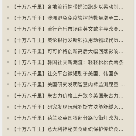
【十万八千里】各地流行携带奶油跑步以晃动制造新鲜牛油
【十万八千里】澳洲野兔免疫管控药数量增至二亿只
【十万八千里】流行音乐市场由英文歌主导改变为多国语言歌曲
【十万八千里】英伦银行发新钞拟用动物取代历史人物
【十万八千里】可可价格创新高后大幅回落影响农民生计
【十万八千里】韩国社交新潮流：轻轻松松食薯条
【十万八千里】社交平台微短剧于美国、韩国多地掀热潮
【十万八千里】美国研究发明智慧内裤监测屁量 以助改善消化系统
【十万八千里】朱古力价格上升致令英国朱古力盗窃案高升
【十万八千里】研究发现玩俄罗斯方块能舒缓入侵性创伤后遗症
【十万八千里】荷兰及英国将部分路段街灯改为红色
【十万八千里】意大利神秘美食组织保护传统食物、烹饪方法和菜肴