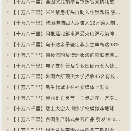
【十万八千里】基因突变捐精者致多名受精儿童患癌
【十万八千里】米兰禁用街头自助入住锁匙箱 禁自助入住民宿
【十万八千里】韩国拘捕四人涉骇入12万镜头制色情内容
【十万八千里】阿根廷北部水源受火山源污染砷含量超标
【十万八千里】乌干达亲子鉴定非亲生率高达98%
【十万八千里】南极海豹及澳洲象海豹染禽流感病毒恐扩散
【十万八千里】电子支付普及令多国硬币乏人使用甚至停产
【十万八千里】韩国六所顶尖大学拒收45名有校园暴力纪录者入学
【十万八千里】新生代减少在社交媒体上发文
【十万八千里】墨西哥亡灵节「亡灵之花」万寿菊失收
【十万八千里】瑞士太空人训练学校模拟非地球生活
【十万八千里】各国生产韩式美容产品 引发“K-beauty”定义讨论
【十万八千里】昆士兰热带雨林枯树多于新树令二氧化碳释出量多于吸收量