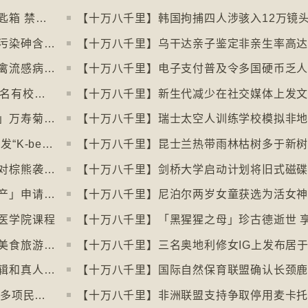
【十万八千里】米兰禁用街头自助入住锁匙箱 禁自助入住民宿
【十万八千里】阿根廷北部水源受火山源污染砷含量超标
【十万八千里】乌干达亲子鉴定非亲生率高达
【十万八千里】南极海豹及澳洲象海豹染禽流感病毒恐扩散
【十万八千里】韩国六所顶尖大学拒收45名有校园暴力纪录者入学
【十万八千里】新生代减少在社交媒体上发
【十万八千里】墨西哥亡灵节「亡灵之花」万寿菊失收
【十万八千里】瑞士太空人训练学校模拟非
【十万八千里】各国生产韩式美容产品 引发“K-beauty”定义讨论
【十万八千里】日本允许「紧急枪猎」应对棕熊袭击人类事件急增
【十万八千里】土耳其撒回「保护传统特产」申请德国烤肉多样性获保护
【十万八千里】尼泊尔两岁女童获选为活女
医学院课程
【十万八千里】巴黎芝士博物馆开幕引发美食旅游热潮
【十万八千里】加州生物学家播放电影剪辑和真人声音驱狼
【十万八千里】⁠微软成立50周年全球仍有多项民生系统沿用旧视窗系统