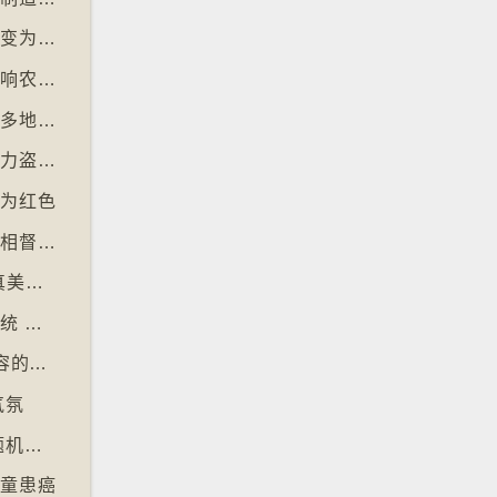
【十万八千里】流行音乐市场由英文歌主导改变为多国语言歌曲
【十万八千里】可可价格创新高后大幅回落影响农民生计
【十万八千里】社交平台微短剧于美国、韩国多地掀热潮
【十万八千里】朱古力价格上升致令英国朱古力盗窃案高升
改为红色
【十万八千里】忙碌成年人以「行政之夜」互相督促完成搁置私务
【十万八千里】大众缅怀2016年社交媒体纯真美好体验
【十万八千里】欧盟及澳洲多国推数码入境系统 毋须护照盖章
【十万八千里】芬兰培养学生辨识 AI 深伪内容的能力
气氛
【十万八千里】韩国学测英文科试题过深 出题机构院长引咎辞职
儿童患癌