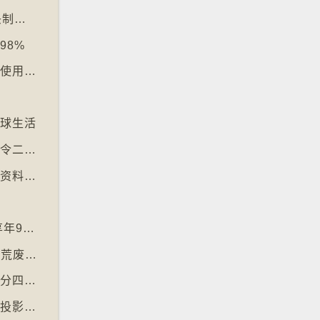
【十万八千里】韩国拘捕四人涉骇入12万镜头制色情内容
98%
【十万八千里】电子支付普及令多国硬币乏人使用甚至停产
文
地球生活
【十万八千里】昆士兰热带雨林枯树多于新树令二氧化碳释出量多于吸收量
【十万八千里】剑桥大学启动计划将旧式磁碟资料存档
神
【十万八千里】「黑猩猩之母」珍古德逝世 享年91岁
【十万八千里】三名奥地利修女IG上发布居于荒废修道院情况结果广受欢迎
【十万八千里】国际自然保育联盟确认长颈鹿分四个品种有助制订保育方案
【十万八千里】非洲联盟支持争取停用麦卡托投影法地点