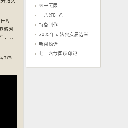
会开拓女
未来无限
十八好时光
办世界
特备制作
铁路网
2025年立法会换届选举
参与，显
新闻热话
七十六载国家印记
纳37%