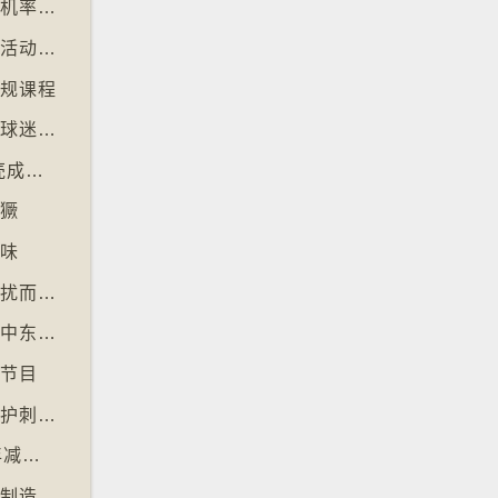
【十万八千里】研究发现人类漫步高达约七成机率「逆时针」行走
【十万八千里】芬兰北部滑雪场以「寻金条」活动吸引游客
正规课程
【十万八千里】世界杯伊朗、塞内加尔等多地球迷入境美国极有可能被拒绝入境
【十万八千里】美国科技公司3D打印人工蛋壳成功孵化小鸡
猖獗
好味
【十万八千里】北极独角鲸数量因水下噪音滋扰而减少
【十万八千里】全球最大避孕套供应商宣布因中东战事涨价
视节目
【十万八千里】德国呼吁夜间停用割草机以保护刺猬等动物
【十万八千里】联合国报告指淡水鱼过去50年减少逾八成
【十万八千里】各地流行携带奶油跑步以晃动制造新鲜牛油