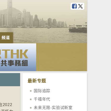
e 频道
最新专题
国际追踪
千禧年代
2022
未来无限-实验试新室