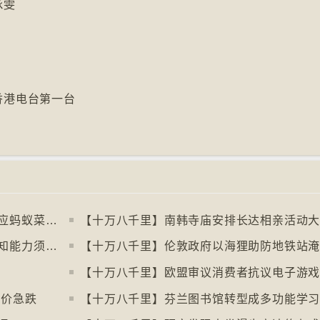
咏雯
6香港电台第一台
【十万八千里】米芝莲两星餐厅东主涉供应蚂蚁菜式 检方求囚一年
【十万八千里】南韩寺庙安排长达相亲活动
【十万八千里】阿根廷法庭宣判金鱼有感知能力须从寿司店移走
【十万八千里】伦敦政府以海狸助防地铁站
售价急跌