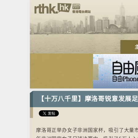
【十万八千里】摩洛哥锐意发展
摩洛哥正举办女子非洲国家杯，吸引了大量市