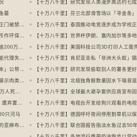
况
鱼墓
【十万八千里】美加边境跨国图书馆美国正门被禁另开「加拿大」门
【十万八千里】泰国推动电竞逐步成为学校
【十万八千里】德国巴伐利亚州以地区货币作环保金融工具
【十万八千里】印度以新电脑系统改卷致逾200万考生成绩或有出错
【十万八千里】纽约科技公司研究人工智能代理失控情况
【十万八千里】肯尼亚走私「非洲大头蚁」
【十万八千里】瑞典提出「从萤幕回归书本」公帑购买实体书
【十万八千里】研究发现偷取别人的薯条更
【十万八千里】阿姆斯特丹禁止公共空间展示肉类和化石燃料广告已促进碳中和
【十万八千里】联合国报告指出每年有84万人死于工作情况欠佳
【十万八千里】每年逾3万吨进口旧衣物 遭弃置于智利北部沙漠
【十万八千里】电视台开发给狗只观看的电
80只河马
【十万八千里】北爱尔兰复兴曾闻名于世的亚麻布产业