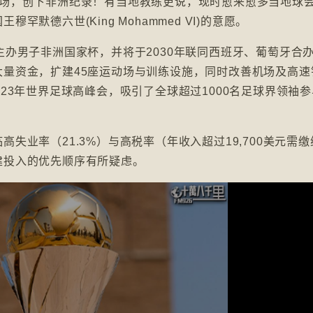
入场，创下非洲纪录！有当地教练更说，现时愈来愈多当地球
默德六世(King Mohammed VI)的意愿。
主办男子非洲国家杯，并将于2030年联同西班牙、葡萄牙合
量资金，扩建45座运动场与训练设施，同时改善机场及高速
23年世界足球高峰会，吸引了全球超过1000名足球界领袖
业率（21.3%）与高税率（年收入超过19,700美元需缴
建投入的优先顺序有所疑虑。