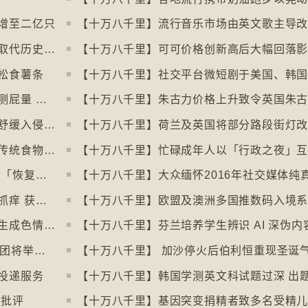
增至二亿只
【十万八千里】英伦银行发新钞拟用动物取代历史人物
松食薯条
【十万八千里】美国研究发明智慧内裤监测屁量 以助改善消化系统
【十万八千里】研究发现玩俄罗斯方块能舒缓入侵性创伤后遗症
【十万八千里】荷兰及英国将部分路段街灯
【十万八千里】意大利神秘美食组织保护传统食物、烹饪方法和菜肴
【十万八千里】愈多酒店浴室没门 掀民间「恢复浴室门」倡议运动
【十万八千里】奥地利一母牛使用长柄刷抓痒 获科学家确定懂得使用工具
【十万八千里】印尼及马来西亚禁用被拍生成色情影像的人工智能平台Grok
【十万八千里】英国30多个五音不全合唱团将举行十周年志庆
【十万八千里】 加沙停火后伯利恒重现圣诞
投递服务
惹批评
【十万八千里】基因突变捐精者致多名受精