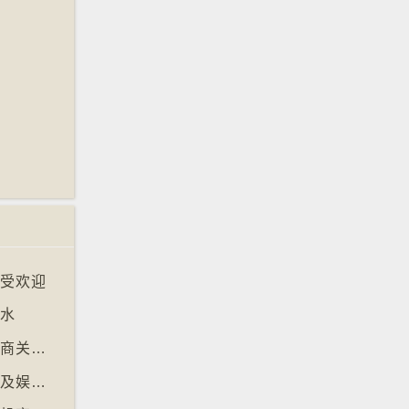
大受欢迎
淹水
【十万八千里】欧盟审议消费者抗议电子游戏商关闭伺服器
【十万八千里】芬兰图书馆转型成多功能学习及娱乐中心