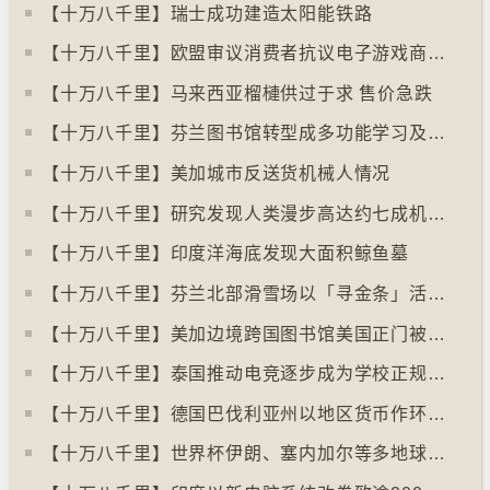
【十万八千里】瑞士成功建造太阳能铁路
【十万八千里】欧盟审议消费者抗议电子游戏商关闭伺服器
【十万八千里】马来西亚榴槤供过于求 售价急跌
【十万八千里】芬兰图书馆转型成多功能学习及娱乐中心
【十万八千里】美加城市反送货机械人情况
【十万八千里】研究发现人类漫步高达约七成机率「逆时针」行走
【十万八千里】印度洋海底发现大面积鲸鱼墓
【十万八千里】芬兰北部滑雪场以「寻金条」活动吸引游客
【十万八千里】美加边境跨国图书馆美国正门被禁另开「加拿大」门
【十万八千里】泰国推动电竞逐步成为学校正规课程
【十万八千里】德国巴伐利亚州以地区货币作环保金融工具
【十万八千里】世界杯伊朗、塞内加尔等多地球迷入境美国极有可能被拒绝入境