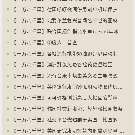
【十万八千里】德国呼吁夜间停用割草机以保护刺猬等动物
【十万八千里】北爱尔兰复兴曾闻名于世的亚麻布产业
【十万八千里】联合国报告指淡水鱼过去50年减少逾八成
【十万八千里】印度人口普查
【十万八千里】各地流行携带奶油跑步以晃动制造新鲜牛油
【十万八千里】澳洲野兔免疫管控药数量增至二亿只
【十万八千里】流行音乐市场由英文歌主导改变为多国语言歌曲
【十万八千里】英伦银行发新钞拟用动物取代历史人物
【十万八千里】可可价格创新高后大幅回落影响农民生计
【十万八千里】韩国社交新潮流：轻轻松松食薯条
【十万八千里】社交平台微短剧于美国、韩国多地掀热潮
【十万八千里】美国研究发明智慧内裤监测屁量 以助改善消化系统