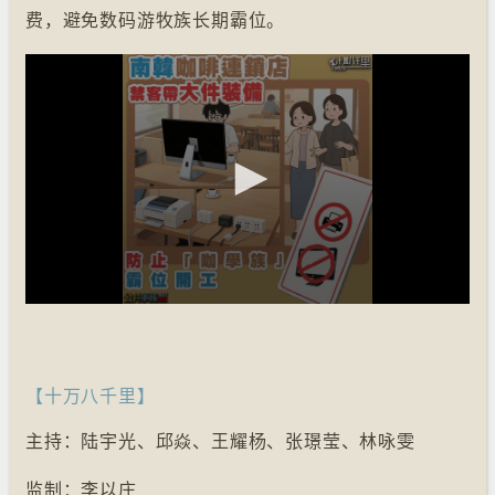
费，避免数码游牧族长期霸位。
【十万八千里】
主持：陆宇光、邱焱、王耀杨、张璟莹、林咏雯
监制：李以庄