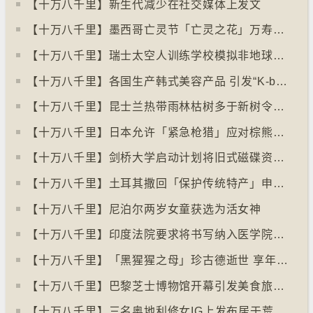
【十万八千里】新生代减少在社交媒体上发文
【十万八千里】墨西哥亡灵节「亡灵之花」万寿菊失收
【十万八千里】瑞士太空人训练学校模拟非地球生活
【十万八千里】各国生产韩式美容产品 引发“K-beauty”定义讨论
【十万八千里】昆士兰热带雨林枯树多于新树令二氧化碳释出量多于吸收量
【十万八千里】日本允许「紧急枪猎」应对棕熊袭击人类事件急增
【十万八千里】剑桥大学启动计划将旧式磁碟资料存档
【十万八千里】土耳其撒回「保护传统特产」申请德国烤肉多样性获保护
【十万八千里】尼泊尔两岁女童获选为活女神
【十万八千里】印度法院要求将书写纳入医学院课程
【十万八千里】「黑猩猩之母」珍古德逝世 享年91岁
【十万八千里】巴黎芝士博物馆开幕引发美食旅游热潮
【十万八千里】三名奥地利修女IG上发布居于荒废修道院情况结果广受欢迎