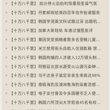
【十万八千里】 加沙停火后伯利恒重现圣诞气氛
【十万八千里】丹麦邮政结束四百年信件投递服务
【十万八千里】韩国学测英文科试题过深 出题机构院长引咎辞职
【十万八千里】加拿大新轻轨 车速过慢惹批评
【十万八千里】基因突变捐精者致多名受精儿童患癌
【十万八千里】米兰禁用街头自助入住锁匙箱 禁自助入住民宿
【十万八千里】韩国拘捕四人涉骇入12万镜头制色情内容
【十万八千里】阿根廷北部水源受火山源污染砷含量超标
【十万八千里】乌干达亲子鉴定非亲生率高达98%
【十万八千里】南极海豹及澳洲象海豹染禽流感病毒恐扩散
【十万八千里】电子支付普及令多国硬币乏人使用甚至停产
【十万八千里】韩国六所顶尖大学拒收45名有校园暴力纪录者入学