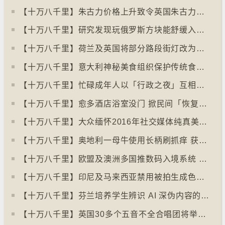
【十万八千里】朱古力价格上升致令英国朱古力盗窃案高升
【十万八千里】研究发现玩俄罗斯方块能舒缓入侵性创伤后遗症
【十万八千里】荷兰及英国将部分路段街灯改为红色
【十万八千里】意大利神秘美食组织保护传统食物、烹饪方法和菜肴
【十万八千里】忙碌成年人以「行政之夜」互相督促完成搁置私务
【十万八千里】愈多酒店浴室没门 掀民间「恢复浴室门」倡议运动
【十万八千里】大众缅怀2016年社交媒体纯真美好体验
【十万八千里】奥地利一母牛使用长柄刷抓痒 获科学家确定懂得使用工具
【十万八千里】欧盟及澳洲多国推数码入境系统 毋须护照盖章
【十万八千里】印尼及马来西亚禁用被拍生成色情影像的人工智能平台Grok
【十万八千里】芬兰培养学生辨识 AI 深伪内容的能力
【十万八千里】英国30多个五音不全合唱团将举行十周年志庆