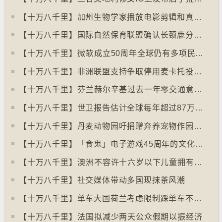
【十万八千里】加州生物学家播放电影剪辑和真人声音驱狼
【十万八千里】国际自然保育联盟确认长颈鹿分四个品种有助制订保育方案
【十万八千里】⁠微软成立50周年全球仍有多项民生系统沿用旧视窗系统
【十万八千里】非洲联盟支持争取停用麦卡托投影法地点
【十万八千里】⁠芬兰赫尔辛基过去一年零交通意外致死个案
【十万八千里】世卫报告估计全球每年超过87万死亡个案与孤独病有关
【十万八千里】丹麦动物园吁捐赠弃养宠物作园内动物食粮
【十万八千里】「食鬼」电子游戏45周年的文化现象
【十万八千里】⁠澳洲不容许十六岁以下儿童拥有YOUTUBE帐户
【十万八千里】社交媒体带动多国现抹茶风潮
【十万八千里】单车大国荷兰考虑限制踩单车不高于时速廿五公里
【十万八千里】⁠法国拟减少两天公众假期以振经济