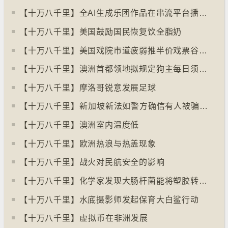
【十万八千里】全AI生成乐团作品在串流平台播放率累积过百万
【十万八千里】美国鼓励国民恢复饮全脂奶
【十万八千里】美国戏院市道疲弱推半价戏票谷生意
【十万八千里】澳洲首都领地拟规定狗主每日须陪狗只三小时
【十万八千里】摩洛哥锐意发展足球
【十万八千里】⁠新加坡新法如警方确信有人被骗可冻结其户口
【十万八千里】澳洲室内温度低
【十万八千里】欧洲热浪与热盖现象
【十万八千里】战火对民航安全的影响
【十万八千里】化学家发现大肠杆菌能将塑胶转化为止痛药
【十万八千里】水底摄影师发起保育大白鲨行动
【十万八千里】⁠虚拟币在非洲发展