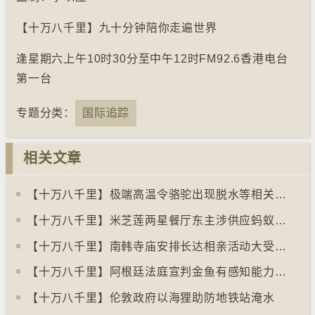
【十万八千里】九十分钟陪你走遍世界
逢星期六上午10时30分至中午12时FM92.6香港电台
第一台
专题分类：
国际追踪
相关文章
【十万八千里】极端高温令骆驼出现脱水等相关疾病
【十万八千里】米芝莲两星餐厅东主涉供应蚂蚁菜式 检方求囚一年
【十万八千里】南韩寺庙安排长达相亲活动大受欢迎
【十万八千里】阿根廷法庭宣判金鱼有感知能力须从寿司店移走
【十万八千里】伦敦政府以海狸助防地铁站淹水