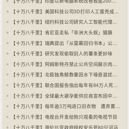
【十万八千里】印度以新电脑系统改卷致逾200万考生成绩或有出错
【十万八千里】美国科技公司3D打印人工蛋壳成功孵化小鸡
【十万八千里】纽约科技公司研究人工智能代理失控情况
【十万八千里】肯尼亚走私「非洲大头蚁」猖獗
【十万八千里】瑞典提出「从萤幕回归书本」公帑购买实体书
【十万八千里】研究发现偷取别人的薯条更好味
【十万八千里】阿姆斯特丹禁止公共空间展示肉类和化石燃料广告已促进碳中和
【十万八千里】北极独角鲸数量因水下噪音滋扰而减少
【十万八千里】联合国报告指出每年有84万人死于工作情况欠佳
【十万八千里】全球最大避孕套供应商宣布因中东战事涨价
【十万八千里】每年逾3万吨进口旧衣物 遭弃置于智利北部沙漠
【十万八千里】电视台开发给狗只观看的电视节目
【十万八千里】哥伦比亚政府授权安乐死80只河马