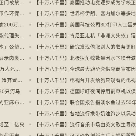
【十万八千里】美加边境跨国图书馆美国正门被禁另开「加拿大」门
【十万八千里】泰国推动电竞逐步成为学校
【十万八千里】德国巴伐利亚州以地区货币作环保金融工具
【十万八千里】印度以新电脑系统改卷致逾200万考生成绩或有出错
【十万八千里】纽约科技公司研究人工智能代理失控情况
【十万八千里】肯尼亚走私「非洲大头蚁」
【十万八千里】瑞典提出「从萤幕回归书本」公帑购买实体书
【十万八千里】研究发现偷取别人的薯条更
【十万八千里】阿姆斯特丹禁止公共空间展示肉类和化石燃料广告已促进碳中和
【十万八千里】联合国报告指出每年有84万人死于工作情况欠佳
【十万八千里】每年逾3万吨进口旧衣物 遭弃置于智利北部沙漠
【十万八千里】电视台开发给狗只观看的电
80只河马
【十万八千里】北爱尔兰复兴曾闻名于世的亚麻布产业
增至二亿只
【十万八千里】英伦银行发新钞拟用动物取代历史人物