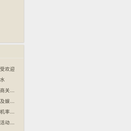
大受欢迎
淹水
【十万八千里】欧盟审议消费者抗议电子游戏商关闭伺服器
【十万八千里】芬兰图书馆转型成多功能学习及娱乐中心
【十万八千里】研究发现人类漫步高达约七成机率「逆时针」行走
【十万八千里】芬兰北部滑雪场以「寻金条」活动吸引游客