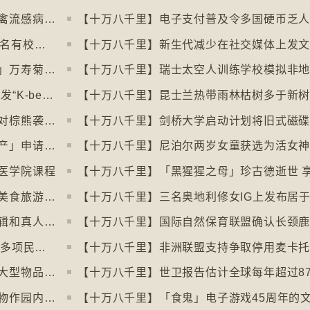
【十万八千里】南极海豹及澳洲象海豹染禽流感病毒恐扩散
【十万八千里】韩国六所顶尖大学拒收45名有校园暴力纪录者入学
【十万八千里】新生代减少在社交媒体上发
【十万八千里】墨西哥亡灵节「亡灵之花」万寿菊失收
【十万八千里】瑞士太空人训练学校模拟非
【十万八千里】各国生产韩式美容产品 引发“K-beauty”定义讨论
【十万八千里】日本允许「紧急枪猎」应对棕熊袭击人类事件急增
【十万八千里】土耳其撒回「保护传统特产」申请德国烤肉多样性获保护
【十万八千里】尼泊尔两岁女童获选为活女
医学院课程
【十万八千里】巴黎芝士博物馆开幕引发美食旅游热潮
【十万八千里】加州生物学家播放电影剪辑和真人声音驱狼
【十万八千里】⁠微软成立50周年全球仍有多项民生系统沿用旧视窗系统
【十万八千里】南韩连锁咖啡店禁顾客携大型物品以减少长期占位办公情况
【十万八千里】丹麦动物园吁捐赠弃养宠物作园内动物食粮