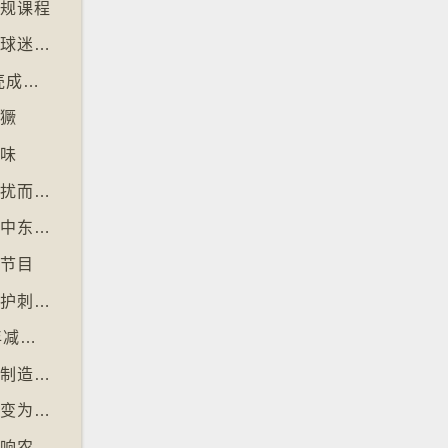
正规课程
【十万八千里】世界杯伊朗、塞内加尔等多地球迷入境美国极有可能被拒绝入境
【十万八千里】美国科技公司3D打印人工蛋壳成功孵化小鸡
猖獗
好味
【十万八千里】北极独角鲸数量因水下噪音滋扰而减少
【十万八千里】全球最大避孕套供应商宣布因中东战事涨价
视节目
【十万八千里】德国呼吁夜间停用割草机以保护刺猬等动物
【十万八千里】联合国报告指淡水鱼过去50年减少逾八成
【十万八千里】各地流行携带奶油跑步以晃动制造新鲜牛油
【十万八千里】流行音乐市场由英文歌主导改变为多国语言歌曲
【十万八千里】可可价格创新高后大幅回落影响农民生计