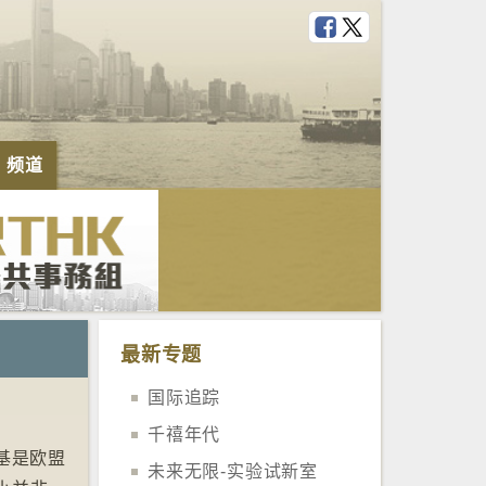
e 频道
最新专题
国际追踪
千禧年代
基是欧盟
未来无限-实验试新室