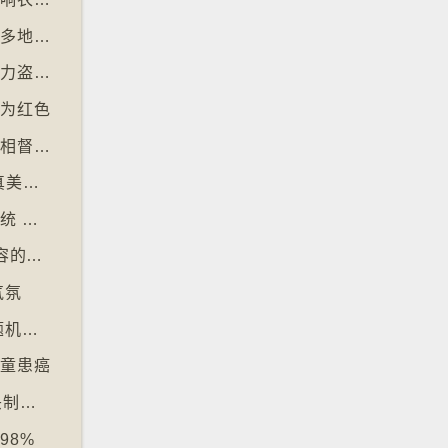
【十万八千里】社交平台微短剧于美国、韩国多地掀热潮
【十万八千里】朱古力价格上升致令英国朱古力盗窃案高升
改为红色
【十万八千里】忙碌成年人以「行政之夜」互相督促完成搁置私务
【十万八千里】大众缅怀2016年社交媒体纯真美好体验
【十万八千里】欧盟及澳洲多国推数码入境系统 毋须护照盖章
【十万八千里】芬兰培养学生辨识 AI 深伪内容的能力
气氛
【十万八千里】韩国学测英文科试题过深 出题机构院长引咎辞职
儿童患癌
【十万八千里】韩国拘捕四人涉骇入12万镜头制色情内容
98%