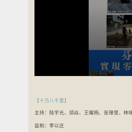
Volume
90%
【十万八千里】
主持：陆宇光、邱焱、王耀杨、张璟莹、林
监制：李以庄