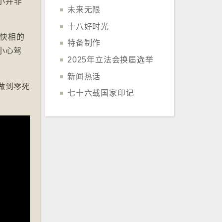
小并非
未来无限
十八好时光
影快相的
特备制作
小心驾
2025年立法会换届选举
新闻热话
做到零死
七十六载国家印记