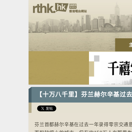
【十万八千里】⁠芬兰赫尔辛基过
芬兰首都赫尔辛基在过去一年录得零宗交通