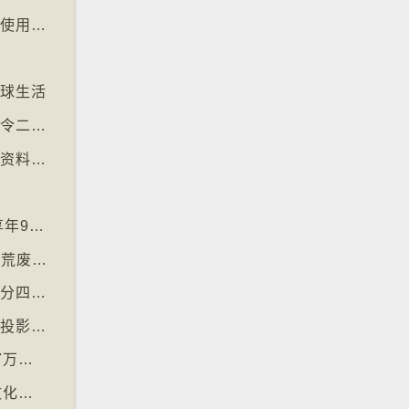
【十万八千里】电子支付普及令多国硬币乏人使用甚至停产
文
地球生活
【十万八千里】昆士兰热带雨林枯树多于新树令二氧化碳释出量多于吸收量
【十万八千里】剑桥大学启动计划将旧式磁碟资料存档
神
【十万八千里】「黑猩猩之母」珍古德逝世 享年91岁
【十万八千里】三名奥地利修女IG上发布居于荒废修道院情况结果广受欢迎
【十万八千里】国际自然保育联盟确认长颈鹿分四个品种有助制订保育方案
【十万八千里】非洲联盟支持争取停用麦卡托投影法地点
【十万八千里】世卫报告估计全球每年超过87万死亡个案与孤独病有关
【十万八千里】「食鬼」电子游戏45周年的文化现象