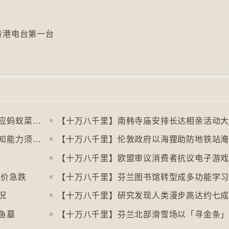
6香港电台第一台
【十万八千里】米芝莲两星餐厅东主涉供应蚂蚁菜式 检方求囚一年
【十万八千里】南韩寺庙安排长达相亲活动
【十万八千里】阿根廷法庭宣判金鱼有感知能力须从寿司店移走
【十万八千里】伦敦政府以海狸助防地铁站
售价急跌
况
鱼墓