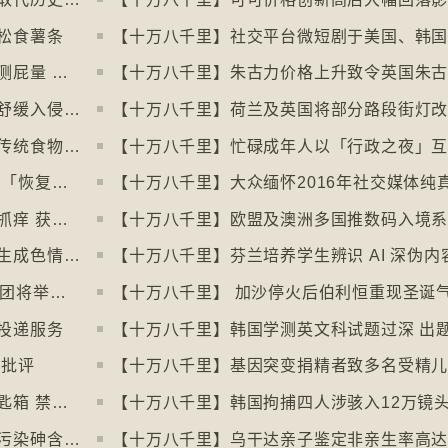
松食薯条
【十万八千里】美国研究发明智慧内裤监测屁量 以助改善消化系统
【十万八千里】研究发现玩俄罗斯方块能舒缓入侵性创伤后遗症
【十万八千里】荷兰及英国将部分路段街灯
【十万八千里】意大利神秘美食组织保护传统食物、烹饪方法和菜肴
【十万八千里】愈多酒店浴室没门 掀民间「恢复浴室门」倡议运动
【十万八千里】奥地利一母牛使用长柄刷抓痒 获科学家确定懂得使用工具
【十万八千里】印尼及马来西亚禁用被拍生成色情影像的人工智能平台Grok
【十万八千里】英国30多个五音不全合唱团将举行十周年志庆
【十万八千里】 加沙停火后伯利恒重现圣诞
投递服务
惹批评
【十万八千里】基因突变捐精者致多名受精
【十万八千里】米兰禁用街头自助入住锁匙箱 禁自助入住民宿
【十万八千里】阿根廷北部水源受火山源污染砷含量超标
【十万八千里】乌干达亲子鉴定非亲生率高达