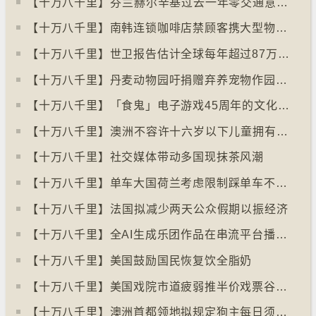
【十万八千里】⁠芬兰赫尔辛基过去一年零交通意外致死个案
【十万八千里】南韩连锁咖啡店禁顾客携大型物品以减少长期占位办公情况
【十万八千里】世卫报告估计全球每年超过87万死亡个案与孤独病有关
【十万八千里】丹麦动物园吁捐赠弃养宠物作园内动物食粮
【十万八千里】「食鬼」电子游戏45周年的文化现象
【十万八千里】⁠澳洲不容许十六岁以下儿童拥有YOUTUBE帐户
【十万八千里】社交媒体带动多国现抹茶风潮
【十万八千里】单车大国荷兰考虑限制踩单车不高于时速廿五公里
【十万八千里】⁠法国拟减少两天公众假期以振经济
【十万八千里】全AI生成乐团作品在串流平台播放率累积过百万
【十万八千里】美国鼓励国民恢复饮全脂奶
【十万八千里】美国戏院市道疲弱推半价戏票谷生意
【十万八千里】澳洲首都领地拟规定狗主每日须陪狗只三小时