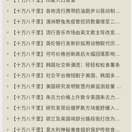
【十万八千里】印度人口普查
【十万八千里】各地流行携带奶油跑步以晃动制造新鲜牛油
【十万八千里】澳洲野兔免疫管控药数量增至二亿只
【十万八千里】流行音乐市场由英文歌主导改变为多国语言歌曲
【十万八千里】英伦银行发新钞拟用动物取代历史人物
【十万八千里】可可价格创新高后大幅回落影响农民生计
【十万八千里】韩国社交新潮流：轻轻松松食薯条
【十万八千里】社交平台微短剧于美国、韩国多地掀热潮
【十万八千里】美国研究发明智慧内裤监测屁量 以助改善消化系统
【十万八千里】朱古力价格上升致令英国朱古力盗窃案高升
【十万八千里】研究发现玩俄罗斯方块能舒缓入侵性创伤后遗症
【十万八千里】荷兰及英国将部分路段街灯改为红色
【十万八千里】意大利神秘美食组织保护传统食物、烹饪方法和菜肴