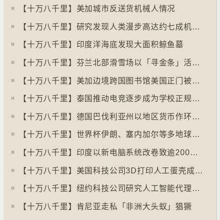
【十万八千里】美加城市反送货机械人情况
【十万八千里】研究发现人类漫步高达约七成机率「逆时针」行走
【十万八千里】印度洋海底发现大面积鲸鱼墓
【十万八千里】芬兰北部滑雪场以「寻金条」活动吸引游客
【十万八千里】美加边境跨国图书馆美国正门被禁另开「加拿大」门
【十万八千里】泰国推动电竞逐步成为学校正规课程
【十万八千里】德国巴伐利亚州以地区货币作环保金融工具
【十万八千里】世界杯伊朗、塞内加尔等多地球迷入境美国极有可能被拒绝入境
【十万八千里】印度以新电脑系统改卷致逾200万考生成绩或有出错
【十万八千里】美国科技公司3D打印人工蛋壳成功孵化小鸡
【十万八千里】纽约科技公司研究人工智能代理失控情况
【十万八千里】肯尼亚走私「非洲大头蚁」猖獗