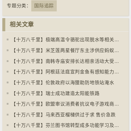
专题分类：
国际追踪
相关文章
【十万八千里】极端高温令骆驼出现脱水等相关疾病
【十万八千里】米芝莲两星餐厅东主涉供应蚂蚁菜式 检方求囚一年
【十万八千里】南韩寺庙安排长达相亲活动大受欢迎
【十万八千里】阿根廷法庭宣判金鱼有感知能力须从寿司店移走
【十万八千里】伦敦政府以海狸助防地铁站淹水
【十万八千里】瑞士成功建造太阳能铁路
【十万八千里】欧盟审议消费者抗议电子游戏商关闭伺服器
【十万八千里】马来西亚榴槤供过于求 售价急跌
【十万八千里】芬兰图书馆转型成多功能学习及娱乐中心