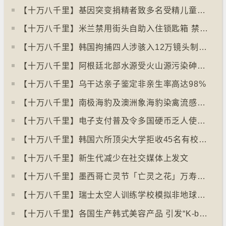
【十万八千里】基因突变捐精者致多名受精儿童患癌
【十万八千里】米兰禁用街头自助入住锁匙箱 禁自助入住民宿
【十万八千里】韩国拘捕四人涉骇入12万镜头制色情内容
【十万八千里】阿根廷北部水源受火山源污染砷含量超标
【十万八千里】乌干达亲子鉴定非亲生率高达98%
【十万八千里】南极海豹及澳洲象海豹染禽流感病毒恐扩散
【十万八千里】电子支付普及令多国硬币乏人使用甚至停产
【十万八千里】韩国六所顶尖大学拒收45名有校园暴力纪录者入学
【十万八千里】新生代减少在社交媒体上发文
【十万八千里】墨西哥亡灵节「亡灵之花」万寿菊失收
【十万八千里】瑞士太空人训练学校模拟非地球生活
【十万八千里】各国生产韩式美容产品 引发“K-beauty”定义讨论