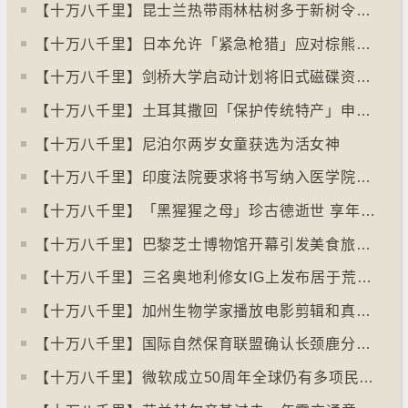
【十万八千里】昆士兰热带雨林枯树多于新树令二氧化碳释出量多于吸收量
【十万八千里】日本允许「紧急枪猎」应对棕熊袭击人类事件急增
【十万八千里】剑桥大学启动计划将旧式磁碟资料存档
【十万八千里】土耳其撒回「保护传统特产」申请德国烤肉多样性获保护
【十万八千里】尼泊尔两岁女童获选为活女神
【十万八千里】印度法院要求将书写纳入医学院课程
【十万八千里】「黑猩猩之母」珍古德逝世 享年91岁
【十万八千里】巴黎芝士博物馆开幕引发美食旅游热潮
【十万八千里】三名奥地利修女IG上发布居于荒废修道院情况结果广受欢迎
【十万八千里】加州生物学家播放电影剪辑和真人声音驱狼
【十万八千里】国际自然保育联盟确认长颈鹿分四个品种有助制订保育方案
【十万八千里】⁠微软成立50周年全球仍有多项民生系统沿用旧视窗系统