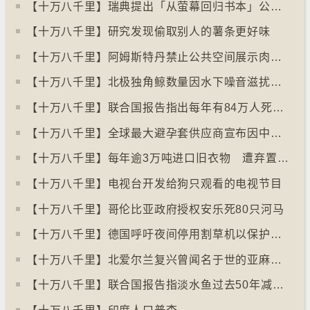
【十万八千里】瑞典提出「从萤幕回归书本」公帑购买实体书
【十万八千里】研究发现偷取别人的薯条更好味
【十万八千里】阿姆斯特丹禁止公共空间展示肉类和化石燃料广告已促进碳中和
【十万八千里】北极独角鲸数量因水下噪音滋扰而减少
【十万八千里】联合国报告指出每年有84万人死于工作情况欠佳
【十万八千里】全球最大避孕套供应商宣布因中东战事涨价
【十万八千里】每年逾3万吨进口旧衣物 遭弃置于智利北部沙漠
【十万八千里】电视台开发给狗只观看的电视节目
【十万八千里】哥伦比亚政府授权安乐死80只河马
【十万八千里】德国呼吁夜间停用割草机以保护刺猬等动物
【十万八千里】北爱尔兰复兴曾闻名于世的亚麻布产业
【十万八千里】联合国报告指淡水鱼过去50年减少逾八成