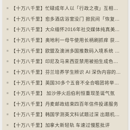
【十万八千里】忙碌成年人以「行政之夜」互相督促完成搁置私务
【十万八千里】愈多酒店浴室没门 掀民间「恢复浴室门」倡议运动
【十万八千里】大众缅怀2016年社交媒体纯真美好体验
【十万八千里】奥地利一母牛使用长柄刷抓痒 获科学家确定懂得使用工具
【十万八千里】欧盟及澳洲多国推数码入境系统 毋须护照盖章
【十万八千里】印尼及马来西亚禁用被拍生成色情影像的人工智能平台Grok
【十万八千里】芬兰培养学生辨识 AI 深伪内容的能力
【十万八千里】英国30多个五音不全合唱团将举行十周年志庆
【十万八千里】 加沙停火后伯利恒重现圣诞气氛
【十万八千里】丹麦邮政结束四百年信件投递服务
【十万八千里】韩国学测英文科试题过深 出题机构院长引咎辞职
【十万八千里】加拿大新轻轨 车速过慢惹批评