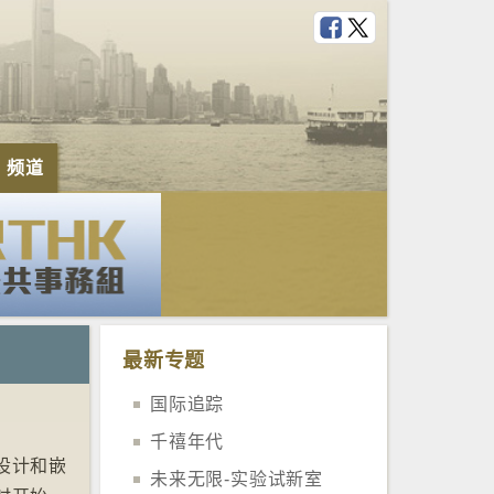
e 频道
最新专题
国际追踪
千禧年代
设计和嵌
未来无限-实验试新室