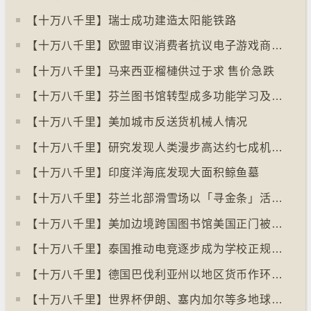
【十万八千里】瑞士成功建造太阳能铁路
【十万八千里】欧盟审议消费者抗议电子游戏商关闭伺服器
【十万八千里】马来西亚榴槤供过于求 售价急跌
【十万八千里】芬兰图书馆转型成多功能学习及娱乐中心
【十万八千里】美加城市反送货机械人情况
【十万八千里】研究发现人类漫步高达约七成机率「逆时针」行走
【十万八千里】印度洋海底发现大面积鲸鱼墓
【十万八千里】芬兰北部滑雪场以「寻金条」活动吸引游客
【十万八千里】美加边境跨国图书馆美国正门被禁另开「加拿大」门
【十万八千里】泰国推动电竞逐步成为学校正规课程
【十万八千里】德国巴伐利亚州以地区货币作环保金融工具
【十万八千里】世界杯伊朗、塞内加尔等多地球迷入境美国极有可能被拒绝入境