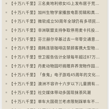
【十万八千里】三名奥地利修女IG上发布居于荒废修道院情况结果广受欢迎
【十万八千里】加州生物学家播放电影剪辑和真人声音驱狼
【十万八千里】⁠微软成立50周年全球仍有多项民生系统沿用旧视窗系统
【十万八千里】非洲联盟支持争取停用麦卡托投影法地点
【十万八千里】⁠芬兰赫尔辛基过去一年零交通意外致死个案
【十万八千里】南韩连锁咖啡店禁顾客携大型物品以减少长期占位办公情况
【十万八千里】世卫报告估计全球每年超过87万死亡个案与孤独病有关
【十万八千里】丹麦动物园吁捐赠弃养宠物作园内动物食粮
【十万八千里】「食鬼」电子游戏45周年的文化现象
【十万八千里】⁠澳洲不容许十六岁以下儿童拥有YOUTUBE帐户
【十万八千里】社交媒体带动多国现抹茶风潮
【十万八千里】单车大国荷兰考虑限制踩单车不高于时速廿五公里