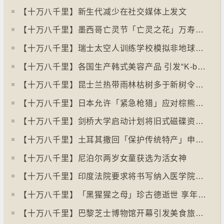
【十万八千里】新生代减少在社交媒体上发文
【十万八千里】墨西哥亡灵节「亡灵之花」万寿菊失收
【十万八千里】瑞士太空人训练学校模拟非地球生活
【十万八千里】各国生产韩式美容产品 引发“K-beauty”定义讨论
【十万八千里】昆士兰热带雨林枯树多于新树令二氧化碳释出量多于吸收量
【十万八千里】日本允许「紧急枪猎」应对棕熊袭击人类事件急增
【十万八千里】剑桥大学启动计划将旧式磁碟资料存档
【十万八千里】土耳其撒回「保护传统特产」申请德国烤肉多样性获保护
【十万八千里】尼泊尔两岁女童获选为活女神
【十万八千里】印度法院要求将书写纳入医学院课程
【十万八千里】「黑猩猩之母」珍古德逝世 享年91岁
【十万八千里】巴黎芝士博物馆开幕引发美食旅游热潮