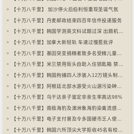
【十万八千里】 加沙停火后伯利恒重现圣诞气氛
【十万八千里】丹麦邮政结束四百年信件投递服务
【十万八千里】韩国学测英文科试题过深 出题机构院长引咎辞职
【十万八千里】加拿大新轻轨 车速过慢惹批评
【十万八千里】基因突变捐精者致多名受精儿童患癌
【十万八千里】米兰禁用街头自助入住锁匙箱 禁自助入住民宿
【十万八千里】韩国拘捕四人涉骇入12万镜头制色情内容
【十万八千里】阿根廷北部水源受火山源污染砷含量超标
【十万八千里】乌干达亲子鉴定非亲生率高达98%
【十万八千里】南极海豹及澳洲象海豹染禽流感病毒恐扩散
【十万八千里】电子支付普及令多国硬币乏人使用甚至停产
【十万八千里】韩国六所顶尖大学拒收45名有校园暴力纪录者入学