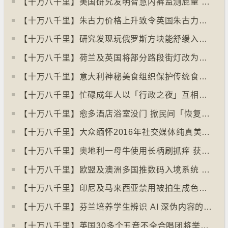
【十万八千里】美国研究发明智慧内裤监测屁量 以助改善消化系统
【十万八千里】朱古力价格上升致令英国朱古力盗窃案高升
【十万八千里】研究发现玩俄罗斯方块能舒缓入侵性创伤后遗症
【十万八千里】荷兰及英国将部分路段街灯改为红色
【十万八千里】意大利神秘美食组织保护传统食物、烹饪方法和菜肴
【十万八千里】忙碌成年人以「行政之夜」互相督促完成搁置私务
【十万八千里】愈多酒店浴室没门 掀民间「恢复浴室门」倡议运动
【十万八千里】大众缅怀2016年社交媒体纯真美好体验
【十万八千里】奥地利一母牛使用长柄刷抓痒 获科学家确定懂得使用工具
【十万八千里】欧盟及澳洲多国推数码入境系统 毋须护照盖章
【十万八千里】印尼及马来西亚禁用被拍生成色情影像的人工智能平台Grok
【十万八千里】芬兰培养学生辨识 AI 深伪内容的能力
【十万八千里】英国30多个五音不全合唱团将举行十周年志庆