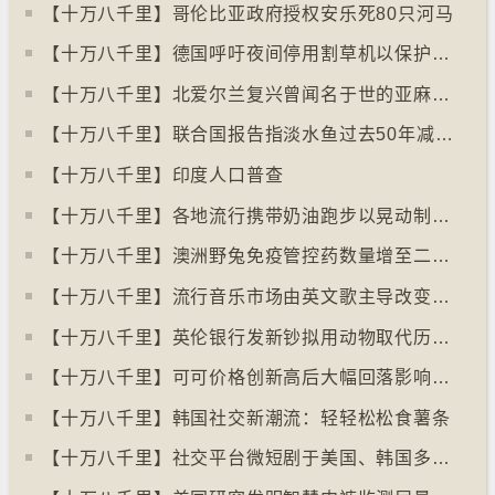
【十万八千里】哥伦比亚政府授权安乐死80只河马
【十万八千里】德国呼吁夜间停用割草机以保护刺猬等动物
【十万八千里】北爱尔兰复兴曾闻名于世的亚麻布产业
【十万八千里】联合国报告指淡水鱼过去50年减少逾八成
【十万八千里】印度人口普查
【十万八千里】各地流行携带奶油跑步以晃动制造新鲜牛油
【十万八千里】澳洲野兔免疫管控药数量增至二亿只
【十万八千里】流行音乐市场由英文歌主导改变为多国语言歌曲
【十万八千里】英伦银行发新钞拟用动物取代历史人物
【十万八千里】可可价格创新高后大幅回落影响农民生计
【十万八千里】韩国社交新潮流：轻轻松松食薯条
【十万八千里】社交平台微短剧于美国、韩国多地掀热潮