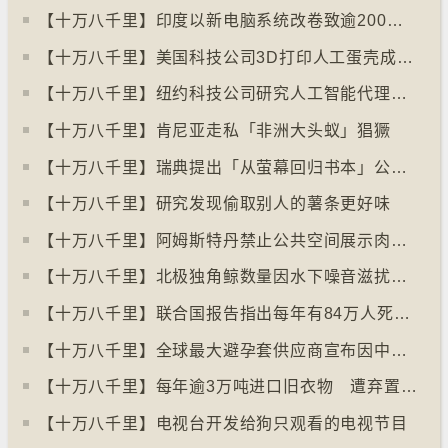
【十万八千里】印度以新电脑系统改卷致逾200万考生成绩或有出错
【十万八千里】美国科技公司3D打印人工蛋壳成功孵化小鸡
【十万八千里】纽约科技公司研究人工智能代理失控情况
【十万八千里】肯尼亚走私「非洲大头蚁」猖獗
【十万八千里】瑞典提出「从萤幕回归书本」公帑购买实体书
【十万八千里】研究发现偷取别人的薯条更好味
【十万八千里】阿姆斯特丹禁止公共空间展示肉类和化石燃料广告已促进碳中和
【十万八千里】北极独角鲸数量因水下噪音滋扰而减少
【十万八千里】联合国报告指出每年有84万人死于工作情况欠佳
【十万八千里】全球最大避孕套供应商宣布因中东战事涨价
【十万八千里】每年逾3万吨进口旧衣物 遭弃置于智利北部沙漠
【十万八千里】电视台开发给狗只观看的电视节目