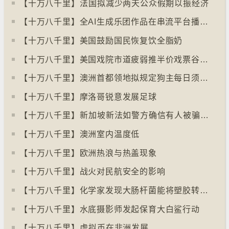
【十万八千里】⁠法国拟减少两天公众假期以振经济
【十万八千里】全AI生成乐团作品在串流平台播放率累积过百万
【十万八千里】美国鼓励国民恢复饮全脂奶
【十万八千里】美国戏院市道疲弱推半价戏票谷生意
【十万八千里】澳洲首都领地拟规定狗主每日须陪狗只三小时
【十万八千里】摩洛哥锐意发展足球
【十万八千里】⁠新加坡新法如警方确信有人被骗可冻结其户口
【十万八千里】澳洲室内温度低
【十万八千里】欧洲热浪与热盖现象
【十万八千里】战火对民航安全的影响
【十万八千里】化学家发现大肠杆菌能将塑胶转化为止痛药
【十万八千里】水底摄影师发起保育大白鲨行动
【十万八千里】⁠虚拟币在非洲发展