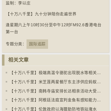
监制：李以庄
【十万八千里】九十分钟陪你走遍世界
逢星期六上午10时30分至中午12时FM92.6香港电台
第一台
专题分类：
国际追踪
相关文章
【十万八千里】极端高温令骆驼出现脱水等相关疾病
【十万八千里】米芝莲两星餐厅东主涉供应蚂蚁菜式 检方求囚一年
【十万八千里】南韩寺庙安排长达相亲活动大受欢迎
【十万八千里】阿根廷法庭宣判金鱼有感知能力须从寿司店移走
【十万八千里】伦敦政府以海狸助防地铁站淹水