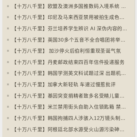
【十万八千里】欧盟及澳洲多国推数码入境系统 毋须护照盖章
【十万八千里】印尼及马来西亚禁用被拍生成色情影像的人工智能平台Grok
【十万八千里】芬兰培养学生辨识 AI 深伪内容的能力
【十万八千里】英国30多个五音不全合唱团将举行十周年志庆
【十万八千里】 加沙停火后伯利恒重现圣诞气氛
【十万八千里】丹麦邮政结束四百年信件投递服务
【十万八千里】韩国学测英文科试题过深 出题机构院长引咎辞职
【十万八千里】加拿大新轻轨 车速过慢惹批评
【十万八千里】基因突变捐精者致多名受精儿童患癌
【十万八千里】米兰禁用街头自助入住锁匙箱 禁自助入住民宿
【十万八千里】韩国拘捕四人涉骇入12万镜头制色情内容
【十万八千里】阿根廷北部水源受火山源污染砷含量超标