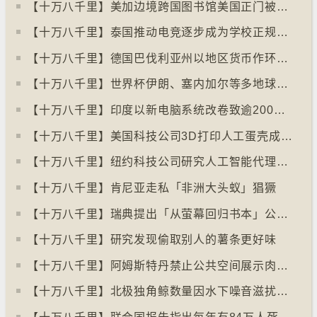
【十万八千里】美加边境跨国图书馆美国正门被禁另开「加拿大」门
【十万八千里】泰国推动电竞逐步成为学校正规课程
【十万八千里】德国巴伐利亚州以地区货币作环保金融工具
【十万八千里】世界杯伊朗、塞内加尔等多地球迷入境美国极有可能被拒绝入境
【十万八千里】印度以新电脑系统改卷致逾200万考生成绩或有出错
【十万八千里】美国科技公司3D打印人工蛋壳成功孵化小鸡
【十万八千里】纽约科技公司研究人工智能代理失控情况
【十万八千里】肯尼亚走私「非洲大头蚁」猖獗
【十万八千里】瑞典提出「从萤幕回归书本」公帑购买实体书
【十万八千里】研究发现偷取别人的薯条更好味
【十万八千里】阿姆斯特丹禁止公共空间展示肉类和化石燃料广告已促进碳中和
【十万八千里】北极独角鲸数量因水下噪音滋扰而减少