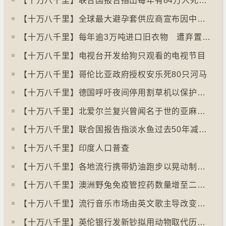
【十万八千里】联合国报告指出每年有84万人死于工作情况欠佳
【十万八千里】全球最大避孕套供应商宣布因中东战事涨价
【十万八千里】每年逾3万吨进口旧衣物 遭弃置于智利北部沙漠
【十万八千里】电视台开发给狗只观看的电视节目
【十万八千里】哥伦比亚政府授权安乐死80只河马
【十万八千里】德国呼吁夜间停用割草机以保护刺猬等动物
【十万八千里】北爱尔兰复兴曾闻名于世的亚麻布产业
【十万八千里】联合国报告指淡水鱼过去50年减少逾八成
【十万八千里】印度人口普查
【十万八千里】各地流行携带奶油跑步以晃动制造新鲜牛油
【十万八千里】澳洲野兔免疫管控药数量增至二亿只
【十万八千里】流行音乐市场由英文歌主导改变为多国语言歌曲
【十万八千里】英伦银行发新钞拟用动物取代历史人物