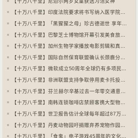
【十万八千里】尼泊尔两岁女童获选为活女神
【十万八千里】印度法院要求将书写纳入医学院课程
【十万八千里】「黑猩猩之母」珍古德逝世 享年91岁
【十万八千里】巴黎芝士博物馆开幕引发美食旅游热潮
【十万八千里】加州生物学家播放电影剪辑和真人声音驱狼
【十万八千里】国际自然保育联盟确认长颈鹿分四个品种有助制订保育方案
【十万八千里】⁠微软成立50周年全球仍有多项民生系统沿用旧视窗系统
【十万八千里】非洲联盟支持争取停用麦卡托投影法地点
【十万八千里】⁠芬兰赫尔辛基过去一年零交通意外致死个案
【十万八千里】南韩连锁咖啡店禁顾客携大型物品以减少长期占位办公情况
【十万八千里】世卫报告估计全球每年超过87万死亡个案与孤独病有关
【十万八千里】丹麦动物园吁捐赠弃养宠物作园内动物食粮
【十万八千里】「食鬼」电子游戏45周年的文化现象