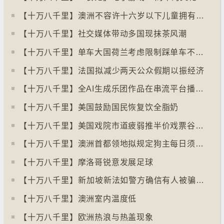
【十万八千里】⁠澳洲不容许十六岁以下儿童拥有YOUTUBE帐户
【十万八千里】社交媒体带动多国现抹茶风潮
【十万八千里】单车大国荷兰考虑限制踩单车不高于时速廿五公里
【十万八千里】⁠法国拟减少两天公众假期以振经济
【十万八千里】全AI生成乐团作品在串流平台播放率累积过百万
【十万八千里】美国鼓励国民恢复饮全脂奶
【十万八千里】美国戏院市道疲弱推半价戏票谷生意
【十万八千里】澳洲首都领地拟规定狗主每日须陪狗只三小时
【十万八千里】摩洛哥锐意发展足球
【十万八千里】⁠新加坡新法如警方确信有人被骗可冻结其户口
【十万八千里】澳洲室内温度低
【十万八千里】欧洲热浪与热盖现象