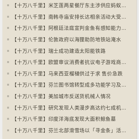
【十万八千里】米芝莲两星餐厅东主涉供应蚂蚁菜式 检方求囚一年
【十万八千里】南韩寺庙安排长达相亲活动大受欢迎
【十万八千里】阿根廷法庭宣判金鱼有感知能力须从寿司店移走
【十万八千里】伦敦政府以海狸助防地铁站淹水
【十万八千里】瑞士成功建造太阳能铁路
【十万八千里】欧盟审议消费者抗议电子游戏商关闭伺服器
【十万八千里】马来西亚榴槤供过于求 售价急跌
【十万八千里】芬兰图书馆转型成多功能学习及娱乐中心
【十万八千里】美加城市反送货机械人情况
【十万八千里】研究发现人类漫步高达约七成机率「逆时针」行走
【十万八千里】印度洋海底发现大面积鲸鱼墓
【十万八千里】芬兰北部滑雪场以「寻金条」活动吸引游客