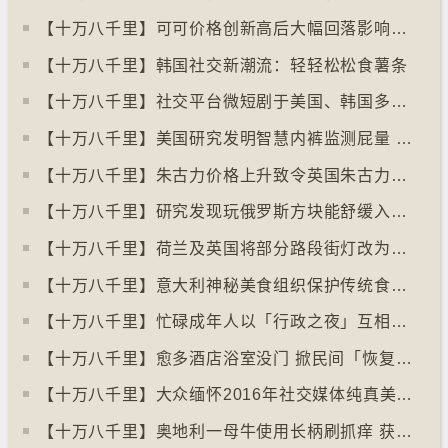
【十万八千里】可可价格创新高后大幅回落影响农民生计
【十万八千里】韩国社交新潮流：轻轻松松食薯条
【十万八千里】社交平台微短剧于美国、韩国多地掀热潮
【十万八千里】美国研究发明智慧内裤监测屁量 以助改善消化系统
【十万八千里】朱古力价格上升致令英国朱古力盗窃案高升
【十万八千里】研究发现玩俄罗斯方块能舒缓入侵性创伤后遗症
【十万八千里】荷兰及英国将部分路段街灯改为红色
【十万八千里】意大利神秘美食组织保护传统食物、烹饪方法和菜肴
【十万八千里】忙碌成年人以「行政之夜」互相督促完成搁置私务
【十万八千里】愈多酒店浴室没门 掀民间「恢复浴室门」倡议运动
【十万八千里】大众缅怀2016年社交媒体纯真美好体验
【十万八千里】奥地利一母牛使用长柄刷抓痒 获科学家确定懂得使用工具