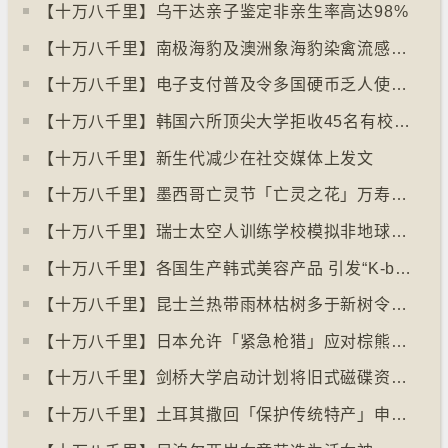
【十万八千里】乌干达亲子鉴定非亲生率高达98%
【十万八千里】南极海豹及澳洲象海豹染禽流感病毒恐扩散
【十万八千里】电子支付普及令多国硬币乏人使用甚至停产
【十万八千里】韩国六所顶尖大学拒收45名有校园暴力纪录者入学
【十万八千里】新生代减少在社交媒体上发文
【十万八千里】墨西哥亡灵节「亡灵之花」万寿菊失收
【十万八千里】瑞士太空人训练学校模拟非地球生活
【十万八千里】各国生产韩式美容产品 引发“K-beauty”定义讨论
【十万八千里】昆士兰热带雨林枯树多于新树令二氧化碳释出量多于吸收量
【十万八千里】日本允许「紧急枪猎」应对棕熊袭击人类事件急增
【十万八千里】剑桥大学启动计划将旧式磁碟资料存档
【十万八千里】土耳其撒回「保护传统特产」申请德国烤肉多样性获保护