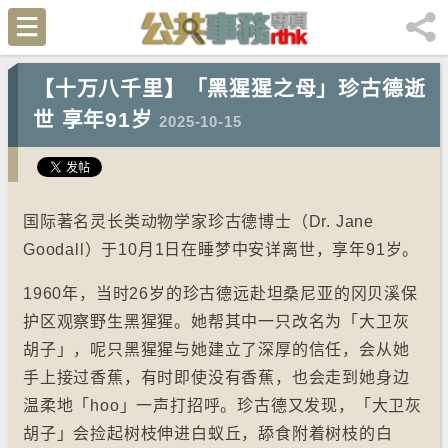
【十万八千里】「黑猩猩之母」珍古德逝
世 享年91岁
2025-10-15
国际著名灵长类动物学家珍古德博士（Dr. Jane
Goodall）于10月1日在睡梦中安详离世，享年91岁。
1960年，当时26岁的珍古德远赴坦桑尼亚的冈贝溪保
护区观察野生黑猩猩。她帮其中一只改名为「大卫灰
胡子」，呢只黑猩猩与她建立了深厚的信任，会从她
手上接过香蕉，有时即使没有香蕉，也会走到她身边
温柔地「hoo」一声打招呼。珍古德又发现，「大卫灰
胡子」会捡起树枝伸进白蚁丘，舔食附着树枝的白