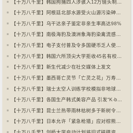
【十万八千里】韩国拘捕四人涉骇入12万镜头制色情内容
【十万八千里】阿根廷北部水源受火山源污染砷含量超标
【十万八千里】乌干达亲子鉴定非亲生率高达98%
【十万八千里】南极海豹及澳洲象海豹染禽流感病毒恐扩散
【十万八千里】电子支付普及令多国硬币乏人使用甚至停产
【十万八千里】韩国六所顶尖大学拒收45名有校园暴力纪录者入学
【十万八千里】新生代减少在社交媒体上发文
【十万八千里】墨西哥亡灵节「亡灵之花」万寿菊失收
【十万八千里】瑞士太空人训练学校模拟非地球生活
【十万八千里】各国生产韩式美容产品 引发“K-beauty”定义讨论
【十万八千里】昆士兰热带雨林枯树多于新树令二氧化碳释出量多于吸收量
【十万八千里】日本允许「紧急枪猎」应对棕熊袭击人类事件急增
【十万八千里】剑桥大学启动计划将旧式磁碟资料存档