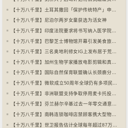
【十万八千里】土耳其撒回「保护传统特产」申请德国烤肉多样性获保护
【十万八千里】尼泊尔两岁女童获选为活女神
【十万八千里】印度法院要求将书写纳入医学院课程
【十万八千里】巴黎芝士博物馆开幕引发美食旅游热潮
【十万八千里】三名奥地利修女IG上发布居于荒废修道院情况结果广受欢迎
【十万八千里】加州生物学家播放电影剪辑和真人声音驱狼
【十万八千里】国际自然保育联盟确认长颈鹿分四个品种有助制订保育方案
【十万八千里】⁠微软成立50周年全球仍有多项民生系统沿用旧视窗系统
【十万八千里】非洲联盟支持争取停用麦卡托投影法地点
【十万八千里】⁠芬兰赫尔辛基过去一年零交通意外致死个案
【十万八千里】南韩连锁咖啡店禁顾客携大型物品以减少长期占位办公情况
【十万八千里】世卫报告估计全球每年超过87万死亡个案与孤独病有关