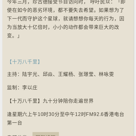
今年三月，珍古德接受节目访问时， 呼吁民众：「即
使在如今的恶劣环境，都不要失去希望。如果想为了
下一代而守护这个星球，就请想想你每天的行为，因
为当放大十亿倍时，小小的动作都会带来巨大的改
变。」
【十万八千里】
主持：陆宇光、邱焱、王耀杨、张璟莹、林咏雯
监制：李以庄
【十万八千里】九十分钟陪你走遍世界
逢星期六上午10时30分至中午12时FM92.6香港电台
第一台