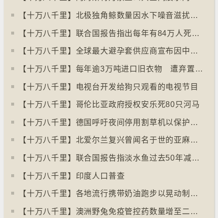
【十万八千里】北极独角鲸数量因水下噪音滋扰而减少
【十万八千里】联合国报告指出每年有84万人死于工作情况欠佳
【十万八千里】全球最大避孕套供应商宣布因中东战事涨价
【十万八千里】每年逾3万吨进口旧衣物 遭弃置于智利北部沙漠
【十万八千里】电视台开发给狗只观看的电视节目
【十万八千里】哥伦比亚政府授权安乐死80只河马
【十万八千里】德国呼吁夜间停用割草机以保护刺猬等动物
【十万八千里】北爱尔兰复兴曾闻名于世的亚麻布产业
【十万八千里】联合国报告指淡水鱼过去50年减少逾八成
【十万八千里】印度人口普查
【十万八千里】各地流行携带奶油跑步以晃动制造新鲜牛油
【十万八千里】澳洲野兔免疫管控药数量增至二亿只