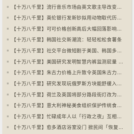
【十万八千里】流行音乐市场由英文歌主导改变为多国语言歌曲
【十万八千里】英伦银行发新钞拟用动物取代历史人物
【十万八千里】可可价格创新高后大幅回落影响农民生计
【十万八千里】韩国社交新潮流：轻轻松松食薯条
【十万八千里】社交平台微短剧于美国、韩国多地掀热潮
【十万八千里】美国研究发明智慧内裤监测屁量 以助改善消化系统
【十万八千里】朱古力价格上升致令英国朱古力盗窃案高升
【十万八千里】研究发现玩俄罗斯方块能舒缓入侵性创伤后遗症
【十万八千里】荷兰及英国将部分路段街灯改为红色
【十万八千里】意大利神秘美食组织保护传统食物、烹饪方法和菜肴
【十万八千里】忙碌成年人以「行政之夜」互相督促完成搁置私务
【十万八千里】愈多酒店浴室没门 掀民间「恢复浴室门」倡议运动