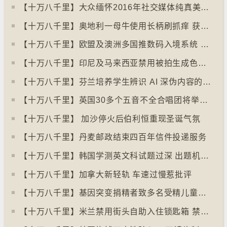
【十万八千里】大众缅怀2016年社交媒体纯真美好体验
【十万八千里】奥地利一母牛使用长柄刷抓痒 获科学家确定懂得使用工具
【十万八千里】欧盟及澳洲多国推数码入境系统 毋须护照盖章
【十万八千里】印尼及马来西亚禁用被拍生成色情影像的人工智能平台Grok
【十万八千里】芬兰培养学生辨识 AI 深伪内容的能力
【十万八千里】英国30多个五音不全合唱团将举行十周年志庆
【十万八千里】 加沙停火后伯利恒重现圣诞气氛
【十万八千里】丹麦邮政结束四百年信件投递服务
【十万八千里】韩国学测英文科试题过深 出题机构院长引咎辞职
【十万八千里】加拿大新轻轨 车速过慢惹批评
【十万八千里】基因突变捐精者致多名受精儿童患癌
【十万八千里】米兰禁用街头自助入住锁匙箱 禁自助入住民宿