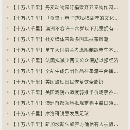
【十万八千里】丹麦动物园吁捐赠弃养宠物作园内动物食粮
【十万八千里】「食鬼」电子游戏45周年的文化现象
【十万八千里】⁠澳洲不容许十六岁以下儿童拥有YOUTUBE帐户
【十万八千里】社交媒体带动多国现抹茶风潮
【十万八千里】单车大国荷兰考虑限制踩单车不高于时速廿五公里
【十万八千里】⁠法国拟减少两天公众假期以振经济
【十万八千里】全AI生成乐团作品在串流平台播放率累积过百万
【十万八千里】美国鼓励国民恢复饮全脂奶
【十万八千里】美国戏院市道疲弱推半价戏票谷生意
【十万八千里】澳洲首都领地拟规定狗主每日须陪狗只三小时
【十万八千里】摩洛哥锐意发展足球
【十万八千里】⁠新加坡新法如警方确信有人被骗可冻结其户口