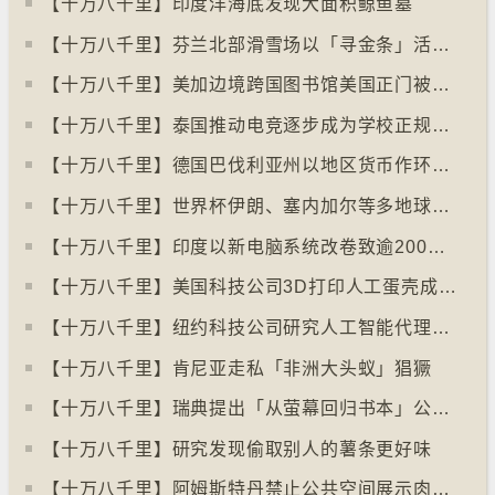
【十万八千里】印度洋海底发现大面积鲸鱼墓
【十万八千里】芬兰北部滑雪场以「寻金条」活动吸引游客
【十万八千里】美加边境跨国图书馆美国正门被禁另开「加拿大」门
【十万八千里】泰国推动电竞逐步成为学校正规课程
【十万八千里】德国巴伐利亚州以地区货币作环保金融工具
【十万八千里】世界杯伊朗、塞内加尔等多地球迷入境美国极有可能被拒绝入境
【十万八千里】印度以新电脑系统改卷致逾200万考生成绩或有出错
【十万八千里】美国科技公司3D打印人工蛋壳成功孵化小鸡
【十万八千里】纽约科技公司研究人工智能代理失控情况
【十万八千里】肯尼亚走私「非洲大头蚁」猖獗
【十万八千里】瑞典提出「从萤幕回归书本」公帑购买实体书
【十万八千里】研究发现偷取别人的薯条更好味
【十万八千里】阿姆斯特丹禁止公共空间展示肉类和化石燃料广告已促进碳中和