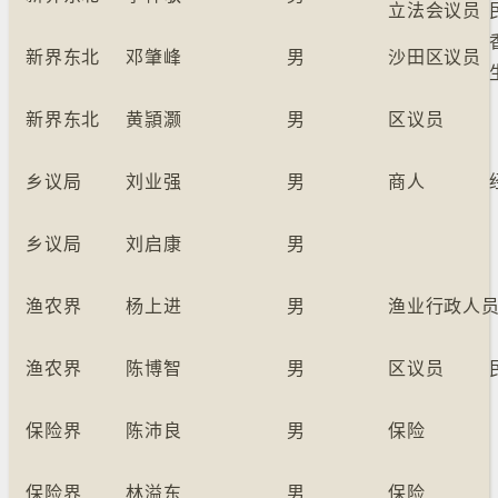
立法会议员
新界东北
邓肇峰
男
沙田区议员
新界东北
黄頴灏
男
区议员
乡议局
刘业强
男
商人
乡议局
刘启康
男
渔农界
杨上进
男
渔业行政人
渔农界
陈博智
男
区议员
保险界
陈沛良
男
保险
保险界
林溢东
男
保险