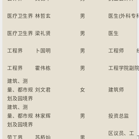
医疗卫生界
林哲玄
男
医生(外科专
医疗卫生界
梁礼贤
男
医生
工程界
卜国明
男
工程师
工程界
霍伟栋
男
工程学院副
建筑、测
量、都市规
刘文君
女
建筑师
划及园境界
建筑、测
量、都市规
林家辉
男
投资总监
划及园境界
区议员、工
劳工界
苏栢灿
男