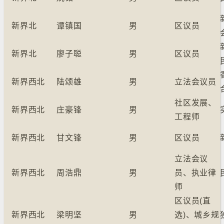
新界北
谭镇国
男
区议员
新界北
廖子聪
男
区议员
新界西北
陆颂雄
男
立法会议员
社区发展、
新界西北
庄豪锋
男
工程师
新界西北
甘文锋
男
区议员
立法会议
新界西北
周浩鼎
男
员、执业律
师
区议员(直
新界西北
梁明坚
男
选)、城乡规