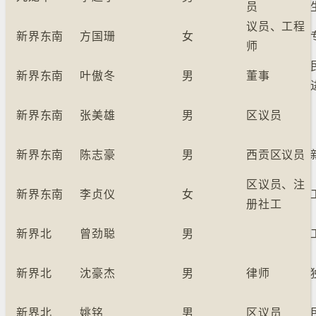
员
议员、工程
新界东南
方国珊
女
师
新界东南
叶傲冬
男
董事
新界东南
张美雄
男
区议员
新界东南
陈志豪
男
西贡区议员
区议员、注
新界东南
李贞仪
女
册社工
新界北
曾劲聪
男
新界北
沈豪杰
男
律师
新界北
姚铭
男
区议员