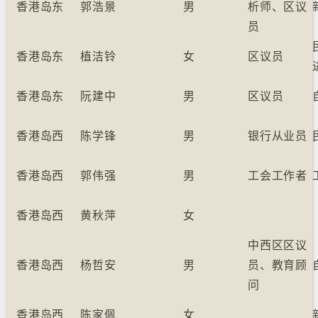
香港岛东
郭浩景
男
析师、区议
员
香港岛东
植洁铃
女
区议员
香港岛东
阮建中
男
区议员
香港岛西
陈学锋
男
银行从业员
香港岛西
郭伟强
男
工会工作者
香港岛西
黄秋萍
女
中西区区议
香港岛西
杨哲安
男
员、教育顾
问
香港岛西
陈家佩
女