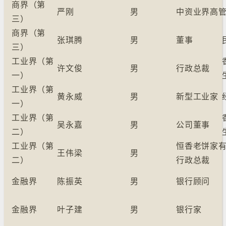
商界（第
严刚
男
中资业界高
三）
商界（第
张琪腾
男
董事
三）
工业界（第
许文俊
男
行政总裁
一）
工业界（第
黄永威
男
新型工业家
一）
工业界（第
吴永嘉
男
公司董事
二）
工业界（第
恒香老饼家
王伟梁
男
二）
行政总裁
金融界
陈振英
男
银行顾问
金融界
叶子建
男
银行家