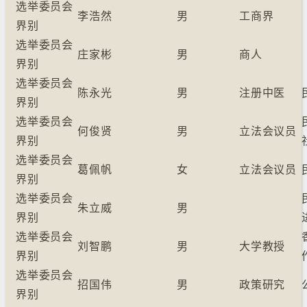
选举委员会
李浩然
男
工商界
界别
选举委员会
庄家彬
男
商人
界别
选举委员会
陈永光
男
注册中医
界别
选举委员会
何俊贤
男
立法会议员
界别
选举委员会
葛佩帆
女
立法会议员
界别
选举委员会
朱立威
男
界别
选举委员会
刘智鹏
男
大学教授
界别
选举委员会
招国伟
男
政策研究
界别