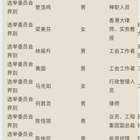
选举委员会
管浩鸣
男
神职人员
界别
香港大律
选举委员会
梁美芬
女
师、实务教
界别
授
选举委员会
林振升
男
工会工作者
界别
选举委员会
黄国
男
工会工作者
界别
选举委员会
行政管理人
马光如
女
界别
员
选举委员会
何君尧
男
律师
界别
选举委员会
议员、工程
陈恒镔
男
界别
集团副总裁
选举委员会
陈仲尼
男
投资经理