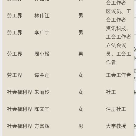
会工作者
区议员、工
劳工界
林伟江
男
会工作者
资讯科技、
劳工界
李广宇
男
工会工作者
立法会议
劳工界
周小松
男
员、工会工
作者
劳工界
谭金莲
女
工会工作者
社会福利界
朱丽玲
女
社工
社会福利界
陈文宜
女
注册社工
社会福利界
方富辉
男
大学教授