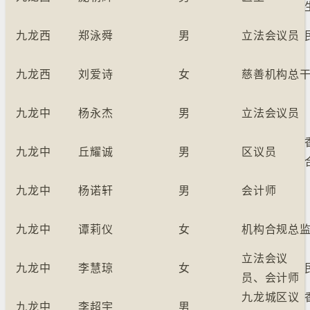
九龙西
郑泳舜
男
立法会议员
九龙西
刘爱诗
女
慈善机构总
九龙中
杨永杰
男
立法会议员
九龙中
丘耀诚
男
区议员
九龙中
杨诺轩
男
会计师
九龙中
谭莉仪
女
机构合规总
立法会议
九龙中
李慧琼
女
员、会计师
九龙城区议
九龙中
李超宇
男