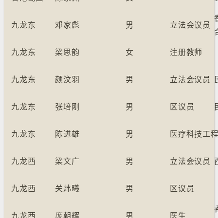
九龙东
邓家彪
男
立法会议员
九龙东
梁思韵
女
注册教师
九龙东
颜汶羽
男
立法会议员
九龙东
张培刚
男
区议员
九龙东
陈进雄
男
医疗科技工
九龙西
梁文广
男
立法会议员
九龙西
关炜曦
男
区议员
九龙西
庞朝辉
男
医生