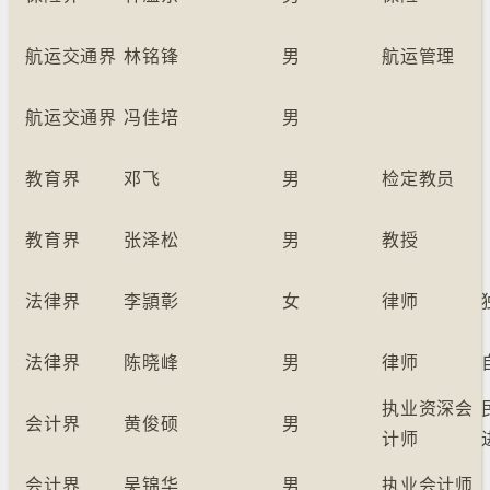
航运交通界
林铭锋
男
航运管理
航运交通界
冯佳培
男
教育界
邓飞
男
检定教员
教育界
张泽松
男
教授
法律界
李頴彰
女
律师
法律界
陈晓峰
男
律师
执业资深会
会计界
黄俊硕
男
计师
会计界
吴锦华
男
执业会计师