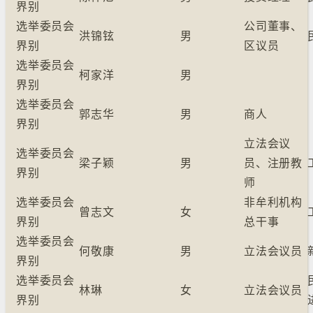
界别
选举委员会
公司董事、
洪锦铉
男
界别
区议员
选举委员会
柯家洋
男
界别
选举委员会
郭志华
男
商人
界别
立法会议
选举委员会
梁子颖
男
员、注册教
界别
师
选举委员会
非牟利机构
曾志文
女
界别
总干事
选举委员会
何敬康
男
立法会议员
界别
选举委员会
林琳
女
立法会议员
界别