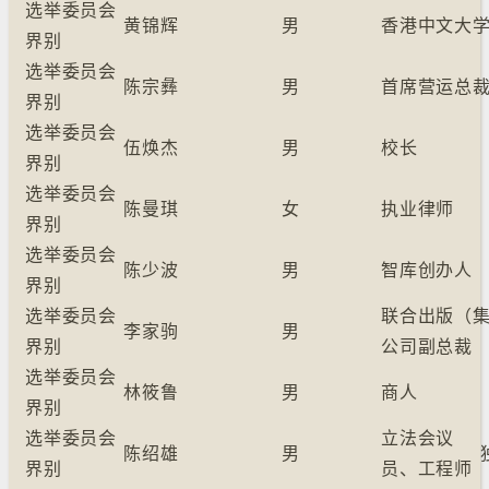
选举委员会
黄锦辉
男
香港中文大
界别
选举委员会
陈宗彝
男
首席营运总
界别
选举委员会
伍焕杰
男
校长
界别
选举委员会
陈曼琪
女
执业律师
界别
选举委员会
陈少波
男
智库创办人
界别
选举委员会
联合出版（
李家驹
男
界别
公司副总裁
选举委员会
林筱鲁
男
商人
界别
选举委员会
立法会议
陈绍雄
男
界别
员、工程师