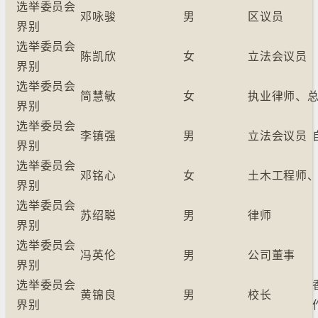
选举委员会
邓咏骏
男
区议员
界别
选举委员会
陈凯欣
女
立法会议员
界别
选举委员会
简慧敏
女
执业律师、
界别
选举委员会
李镇强
男
立法会议员
界别
选举委员会
邓铭心
女
土木工程师
界别
选举委员会
苏绍聪
男
律师
界别
选举委员会
冯英伦
男
公司董事
界别
选举委员会
黄锦良
男
校长
界别