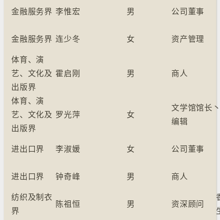
金融服务界
李惟宏
男
公司董事
金融服务界
连少冬
女
资产管理
体育、演
艺、文化及
霍启刚
男
商人
出版界
体育、演
文学馆馆长
艺、文化及
罗光萍
女
编辑
出版界
进出口界
李淑媛
女
公司董事
进出口界
钟奇峰
男
商人
纺织及制衣
陈祖恒
男
资深顾问
界