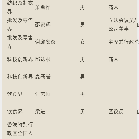
纺织及制衣
萧劲桦
男
商人
界
批发及零售
立法会议员/
邵家辉
男
界
公司董事
批发及零售
谢邱安仪
女
主席兼行政
界
科技创新界
邱达根
男
商人
科技创新界
麦骞誉
男
饮食界
江志恒
男
饮食界
梁进
男
区议员
香港特别行
政区全国人