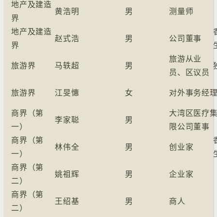
地产及建造
黄浩明
男
测量师
界
地产及建造
赵式浩
男
公司董事
界
旅游从业
旅游界
马轶超
男
员、区议员
旅游界
江旻憓
女
对外事务经
商界（第
大湾区医疗集
李家聪
男
一）
限公司董事
商界（第
林伟全
男
创业家
一）
商界（第
姚祖辉
男
企业家
二）
商界（第
王绍基
男
商人
二）