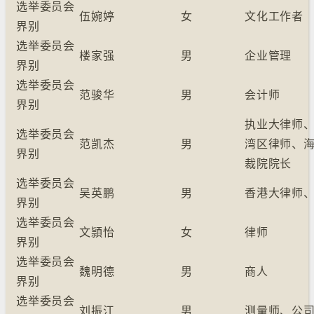
选举委员会
伍婉婷
女
文化工作者
界别
选举委员会
楼家强
男
企业管理
界别
选举委员会
范骏华
男
会计师
界别
执业大律师
选举委员会
范凯杰
男
湾区律师、
界别
裁院院长
选举委员会
吴英鹏
男
香港大律师
界别
选举委员会
文頴怡
女
律师
界别
选举委员会
魏明德
男
商人
界别
选举委员会
刘振江
男
测量师、公