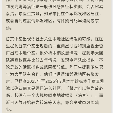
到发高烧等病征与一般伤风感冒征状类似，会否容易
混淆。陈医生提醒，如果市民在个案爆发地区居住，
或者曾到过疫情爆发地区，有怀疑时尽早询问或求
诊。
首宗个案出现令社会关注本地社区爆发的可能，陈医
生提到首宗个案出现后的一至两星期要特别重视会否
再出现本地个案。他分析本港蚊患情况，提到港大团
队翻查数据并比较去年情况，发现今年诱蚊指数，不
论是蚊的活跃指数或范围都较低。陈医生提到卫生署
与港大团队有合作，他们七月得知邻近地区有爆发
时，已翻查2023年至2025年7月本地蚊标本作病毒测
试以确认病毒是否已进入社区，「暂时可以稍为放心
喺，起码冇一个大规模嘅本地蚊搵到（病毒）」。而
近日天气开始较为转凉等因素，亦会令蚊患风险减
少。