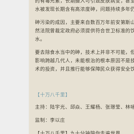
的有毒元素，长期摄入可引致皮肤病变，甚
水被发现长期含有高浓度砷，问题持续多年
砷污染的成因，主要来自数百万年前安第斯
然法院曾裁定政府必须提供符合世卫标准的
水。
要去除食水当中的砷，技术上并非不可能，
影响跨越几代人，未能根治的根本原因不是
术的投资，并且推行能够保障民众获得安全
【十万八千里】
主持：陆宇光、邱焱、王耀杨、张璟莹、林
监制：李以庄
【十万八千里】九十分钟陪你走遍世界