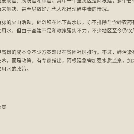
至皮肤癌、膀胱癌和肺癌。其中一个重灾区是阿根廷，多个省
仍未解决，甚至导致好几代人都出现砷中毒的情况。
山脉的火山活动，砷沉积在地下蓄水层，亦不排除与含砷农药
饮用水，但由于基建不足和政策落实不力，不少地区至今仍饮
但高昂的成本令不少方案难以在贫困社区推行。不过，砷污染
技术，而是政策。有专家指出，阿根廷急需加强水质监察，加
饮用水的政策。
咏雯