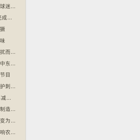
【十万八千里】世界杯伊朗、塞内加尔等多地球迷入境美国极有可能被拒绝入境
【十万八千里】美国科技公司3D打印人工蛋壳成功孵化小鸡
猖獗
好味
【十万八千里】北极独角鲸数量因水下噪音滋扰而减少
【十万八千里】全球最大避孕套供应商宣布因中东战事涨价
视节目
【十万八千里】德国呼吁夜间停用割草机以保护刺猬等动物
【十万八千里】联合国报告指淡水鱼过去50年减少逾八成
【十万八千里】各地流行携带奶油跑步以晃动制造新鲜牛油
【十万八千里】流行音乐市场由英文歌主导改变为多国语言歌曲
【十万八千里】可可价格创新高后大幅回落影响农民生计