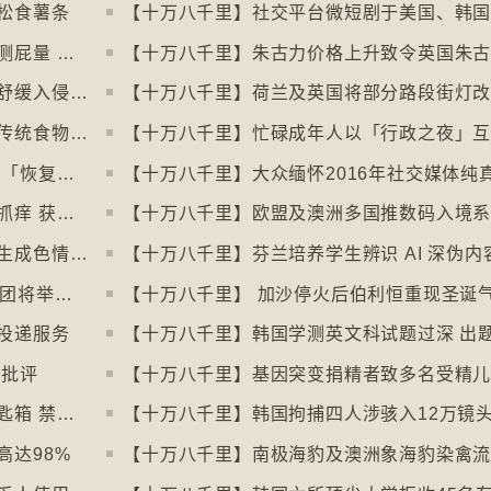
松食薯条
【十万八千里】美国研究发明智慧内裤监测屁量 以助改善消化系统
【十万八千里】研究发现玩俄罗斯方块能舒缓入侵性创伤后遗症
【十万八千里】荷兰及英国将部分路段街灯
【十万八千里】意大利神秘美食组织保护传统食物、烹饪方法和菜肴
【十万八千里】愈多酒店浴室没门 掀民间「恢复浴室门」倡议运动
【十万八千里】奥地利一母牛使用长柄刷抓痒 获科学家确定懂得使用工具
【十万八千里】印尼及马来西亚禁用被拍生成色情影像的人工智能平台Grok
【十万八千里】英国30多个五音不全合唱团将举行十周年志庆
【十万八千里】 加沙停火后伯利恒重现圣诞
投递服务
惹批评
【十万八千里】基因突变捐精者致多名受精
【十万八千里】米兰禁用街头自助入住锁匙箱 禁自助入住民宿
达98%