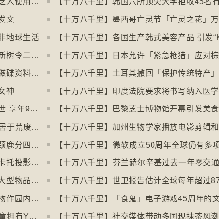
【十万八千里】电子支付普及令多国硬币乏人使用甚至停产
发文
非地球生活
【十万八千里】昆士兰热带雨林枯树多于新树令二氧化碳释出量多于吸收量
【十万八千里】剑桥大学启动计划将旧式磁碟资料存档
女神
【十万八千里】印度法院要求将书写纳入医
【十万八千里】「黑猩猩之母」珍古德逝世 享年91岁
【十万八千里】三名奥地利修女IG上发布居于荒废修道院情况结果广受欢迎
【十万八千里】国际自然保育联盟确认长颈鹿分四个品种有助制订保育方案
【十万八千里】非洲联盟支持争取停用麦卡托投影法地点
【十万八千里】南韩连锁咖啡店禁顾客携大型物品以减少长期占位办公情况
【十万八千里】丹麦动物园吁捐赠弃养宠物作园内动物食粮
【十万八千里】⁠澳洲不容许十六岁以下儿童拥有YOUTUBE帐户
【十万八千里】社交媒体带动多国现抹茶风