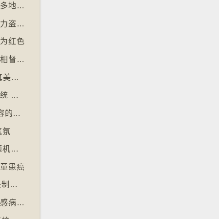
【十万八千里】社交平台微短剧于美国、韩国多地掀热潮
【十万八千里】朱古力价格上升致令英国朱古力盗窃案高升
改为红色
【十万八千里】忙碌成年人以「行政之夜」互相督促完成搁置私务
【十万八千里】大众缅怀2016年社交媒体纯真美好体验
【十万八千里】欧盟及澳洲多国推数码入境系统 毋须护照盖章
【十万八千里】芬兰培养学生辨识 AI 深伪内容的能力
气氛
【十万八千里】韩国学测英文科试题过深 出题机构院长引咎辞职
儿童患癌
【十万八千里】韩国拘捕四人涉骇入12万镜头制色情内容
【十万八千里】南极海豹及澳洲象海豹染禽流感病毒恐扩散