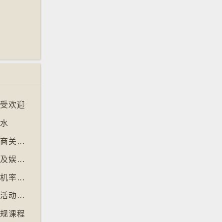
大受欢迎
淹水
【十万八千里】欧盟审议消费者抗议电子游戏商关闭伺服器
【十万八千里】芬兰图书馆转型成多功能学习及娱乐中心
【十万八千里】研究发现人类漫步高达约七成机率「逆时针」行走
【十万八千里】芬兰北部滑雪场以「寻金条」活动吸引游客
正规课程