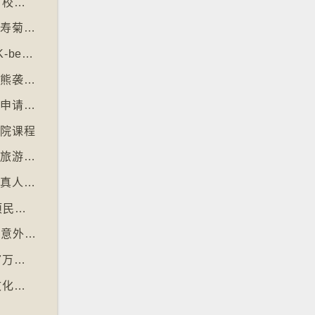
【十万八千里】韩国六所顶尖大学拒收45名有校园暴力纪录者入学
【十万八千里】墨西哥亡灵节「亡灵之花」万寿菊失收
【十万八千里】各国生产韩式美容产品 引发“K-beauty”定义讨论
【十万八千里】日本允许「紧急枪猎」应对棕熊袭击人类事件急增
【十万八千里】土耳其撒回「保护传统特产」申请德国烤肉多样性获保护
学院课程
【十万八千里】巴黎芝士博物馆开幕引发美食旅游热潮
【十万八千里】加州生物学家播放电影剪辑和真人声音驱狼
【十万八千里】⁠微软成立50周年全球仍有多项民生系统沿用旧视窗系统
【十万八千里】⁠芬兰赫尔辛基过去一年零交通意外致死个案
【十万八千里】世卫报告估计全球每年超过87万死亡个案与孤独病有关
【十万八千里】「食鬼」电子游戏45周年的文化现象
潮