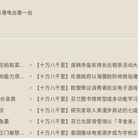
6香港电台第一台
【十万八千里】米芝莲两星餐厅东主涉供应蚂蚁菜式 检方求囚一年
【十万八千里】南韩寺庙安排长达相亲活动
【十万八千里】阿根廷法庭宣判金鱼有感知能力须从寿司店移走
【十万八千里】伦敦政府以海狸助防地铁站
售价急跌
况
鱼墓
【十万八千里】美加边境跨国图书馆美国正门被禁另开「加拿大」门
【十万八千里】泰国推动电竞逐步成为学校