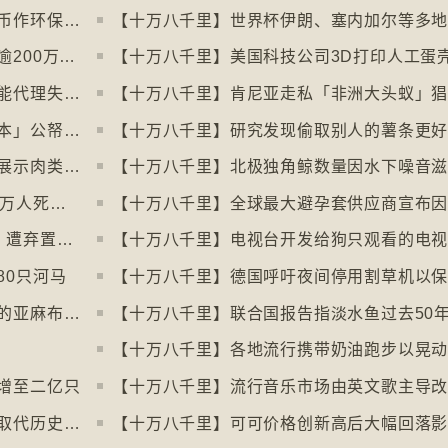
【十万八千里】德国巴伐利亚州以地区货币作环保金融工具
【十万八千里】印度以新电脑系统改卷致逾200万考生成绩或有出错
【十万八千里】纽约科技公司研究人工智能代理失控情况
【十万八千里】肯尼亚走私「非洲大头蚁」
【十万八千里】瑞典提出「从萤幕回归书本」公帑购买实体书
【十万八千里】研究发现偷取别人的薯条更
【十万八千里】阿姆斯特丹禁止公共空间展示肉类和化石燃料广告已促进碳中和
【十万八千里】联合国报告指出每年有84万人死于工作情况欠佳
【十万八千里】每年逾3万吨进口旧衣物 遭弃置于智利北部沙漠
【十万八千里】电视台开发给狗只观看的电
80只河马
【十万八千里】北爱尔兰复兴曾闻名于世的亚麻布产业
增至二亿只
【十万八千里】英伦银行发新钞拟用动物取代历史人物